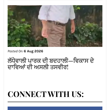
Posted On:
6 Aug 2026
ਬਿਜਲੀ ਬਿੱਲ ਮੁਆਫ਼ ਕਰਕੇ ਪੰਜਾਬ ਸਰਕਾਰ ਨੇ
ਗਊਸ਼ਲਾਵਾਂ ਨੂੰ ਵੱਡੀ ਰਾਹਤ ਦਿੱਤੀ : ਕੀਮਤੀ
ਭਗਤ
Posted On:
6 Aug 2026