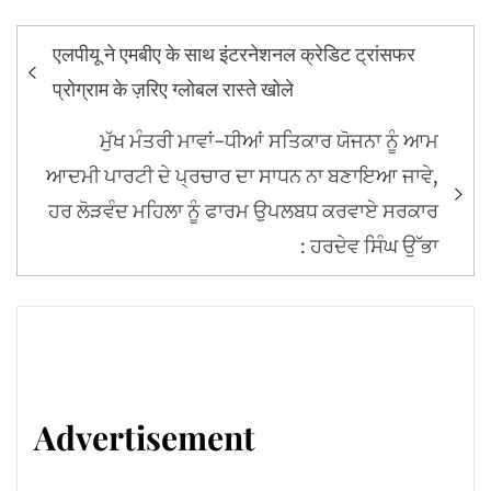
Post
एलपीयू ने एमबीए के साथ इंटरनेशनल क्रेडिट ट्रांसफर
navigation
प्रोग्राम के ज़रिए ग्लोबल रास्ते खोले
ਮੁੱਖ ਮੰਤਰੀ ਮਾਵਾਂ-ਧੀਆਂ ਸਤਿਕਾਰ ਯੋਜਨਾ ਨੂੰ ਆਮ
ਆਦਮੀ ਪਾਰਟੀ ਦੇ ਪ੍ਰਚਾਰ ਦਾ ਸਾਧਨ ਨਾ ਬਣਾਇਆ ਜਾਵੇ,
ਹਰ ਲੋੜਵੰਦ ਮਹਿਲਾ ਨੂੰ ਫਾਰਮ ਉਪਲਬਧ ਕਰਵਾਏ ਸਰਕਾਰ
: ਹਰਦੇਵ ਸਿੰਘ ਉੱਭਾ
Advertisement