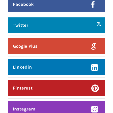
ਸ਼੍*ਰੀ ਕਸ਼ਟ ਨਿਵਾਰਣ ਬਾਲਾਜੀ ਮੰਦਰ, ਬਾਜ਼ਾਰ
ਸ਼ੇਖਾਂ, ਜਲੰਧਰ ਕਮੇਟੀ ਨੇ ਭਾਜਪਾ ਪੰਜਾਬ ਦੇ
ਨਵਨਿਯੁਕਤ ਪ੍ਰਦੇਸ਼ ਉਪ-ਪ੍ਰਧਾਨ ਸੁਸ਼ੀਲ
ਕੁਮਾਰ ਰਿੰਕੂ ਦਾ ਕੀਤਾ ਭਵਿਆ ਸਵਾਗਤ ਅਤੇ
ਸਨਮਾਨ*
Posted On:
6 Aug 2026
ਲੱਧੇਵਾਲੀ ਪਾਰਕ ਦੀ ਬਦਹਾਲੀ—ਵਿਕਾਸ ਦੇ
ਦਾਵਿਆਂ ਦੀ ਅਸਲੀ ਤਸਵੀਰ!