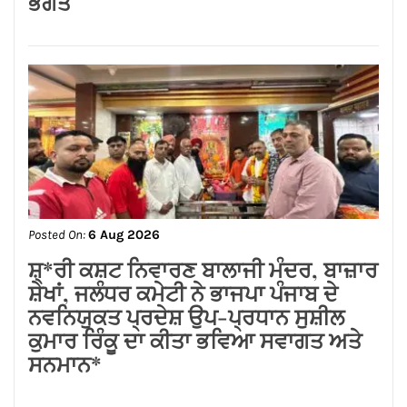
Posted On:
6 Aug 2026
ਸਪੀਕਰ ਇਹ ਯਕੀਨੀ ਬਣਾਉਣ ਕਿ ਇਕਪੱਖੀ
ਰਾਜਨੀਤੀ ਤੱਥਾਂ ਅਤੇ ਨਿਰਪੱਖਤਾ ‘ਤੇ ਹਾਵੀ ਨਾ
ਹੋਵੇ: ਅਸ਼ਵਨੀ ਸ਼ਰਮਾ*