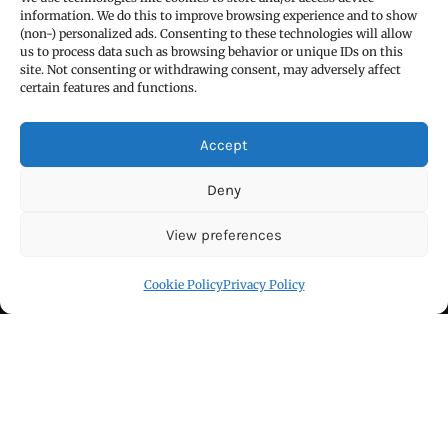
Email : udaydarpannews@gmail.com
information. We do this to improve browsing experience and to show
(non-) personalized ads. Consenting to these technologies will allow
us to process data such as browsing behavior or unique IDs on this
site. Not consenting or withdrawing consent, may adversely affect
certain features and functions.
FIND US
Accept
Deny
View preferences
Cookie Policy
Privacy Policy
Click to accept marketing cookies and
enable this content