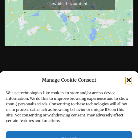
Like Us On
Follow Us On
CONTACT US
Manage Cookie Consent
Call : +91-94172-62777
We use technologies like cookies to store and/or access device
Email : udaydarpannews@gmail.com
information. We do this to improve browsing experience and to show
(non-) personalized ads. Consenting to these technologies will allow
us to process data such as browsing behavior or unique IDs on this
site. Not consenting or withdrawing consent, may adversely affect
certain features and functions.
FIND US