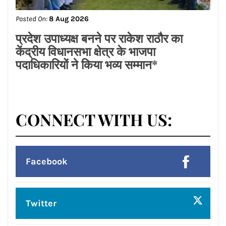
ਡਾ.ਐਸ.ਪੀ.ਸਿੰਘ ਓਬਰਾਏ ਦੇ ਯਤਨਾਂ ਸਦਕਾ
ਅਸ਼ੋਕ ਕੁਮਾਰ ਦਾ ਮ੍ਰਿਤਕ ਸਰੀਰ ਗਰੀਸ ਤੋਂ
ਭਾਰਤ ਪਹੁੰਚਿਆ
Posted On:
8 Aug 2026
लायंस क्लब जालंधर’ ने लायंस भवन में मनाया
भव्य तीज महोत्सव*