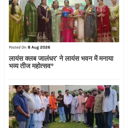
Posted On:
8 Aug 2026
ਨਿਤਿਨ ਕੋਹਲੀ ਨੇ ਪੁਲਿਸ ਲਾਈਨ ਵਿੱਚ 95 ਲੱਖ
ਰੁਪਏ ਦੇ ਸੜਕ ਨਿਰਮਾਣ ਕਾਰਜਾਂ ਦਾ
ਉਦਘਾਟਨ ਕੀਤਾ
Posted On:
8 Aug 2026