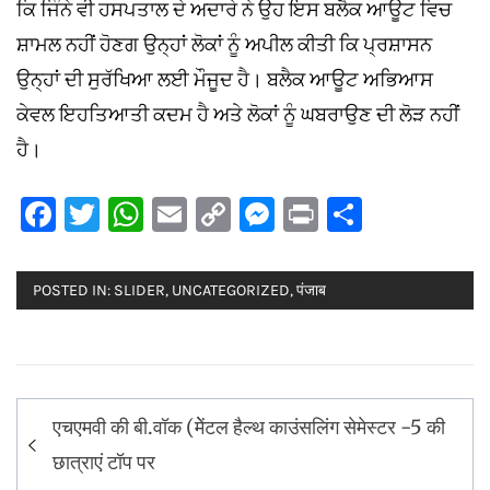
ਕਿ ਜਿੰਨੇ ਵੀ ਹਸਪਤਾਲ ਦੇ ਅਦਾਰੇ ਨੇ ਉਹ ਇਸ ਬਲੈਕ ਆਊਟ ਵਿਚ
ਸ਼ਾਮਲ ਨਹੀਂ ਹੋਣਗ ਉਨ੍ਹਾਂ ਲੋਕਾਂ ਨੂੰ ਅਪੀਲ ਕੀਤੀ ਕਿ ਪ੍ਰਸ਼ਾਸਨ
ਉਨ੍ਹਾਂ ਦੀ ਸੁਰੱਖਿਆ ਲਈ ਮੌਜੂਦ ਹੈ। ਬਲੈਕ ਆਊਟ ਅਭਿਆਸ
ਕੇਵਲ ਇਹਤਿਆਤੀ ਕਦਮ ਹੈ ਅਤੇ ਲੋਕਾਂ ਨੂੰ ਘਬਰਾਉਣ ਦੀ ਲੋੜ ਨਹੀਂ
ਹੈ।
Facebook
Twitter
WhatsApp
Email
Copy
Messenger
Print
Share
Link
POSTED IN:
SLIDER
,
UNCATEGORIZED
,
पंजाब
Post
एचएमवी की बी.वॉक (मेेंटल हैल्थ काउंसलिंग सेमेस्टर -5 की
navigation
छात्राएं टॉप पर