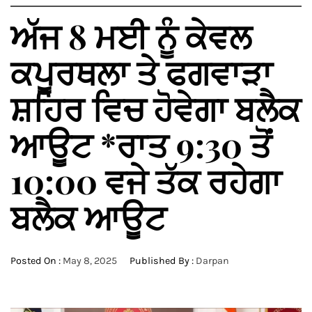
ਅੱਜ 8 ਮਈ ਨੂੰ ਕੇਵਲ
ਕਪੂਰਥਲਾ ਤੇ ਫਗਵਾੜਾ
ਸ਼ਹਿਰ ਵਿਚ ਹੋਵੇਗਾ ਬਲੈਕ
ਆਊਟ *ਰਾਤ 9:30 ਤੋਂ
10:00 ਵਜੇ ਤੱਕ ਰਹੇਗਾ
ਬਲੈਕ ਆਊਟ
Posted On :
May 8, 2025
Published By :
Darpan