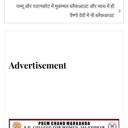
जम्मू और पठानकोट में मुकम्मल ब्लैकआउट और साथ में ही
वैष्णो देवी में भी ब्लैकआउट
Advertisement