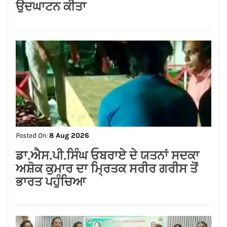
Posted On:
8 Aug 2026
ਗੁਰਸਿਮਰਨ ਮੰਡ ਤੇ ਸਿੱਖਾਂ ਦੀਆਂ ਭਾਵਨਾਵਾਂ
ਭੜਕਾਉਣ ਦਾ ਪਰਚਾ ਦਰਜ਼ ਕਰਕੇ ਗ੍ਰਿਫਤਾਰ
ਕੀਤਾ ਜਾਵੇ।