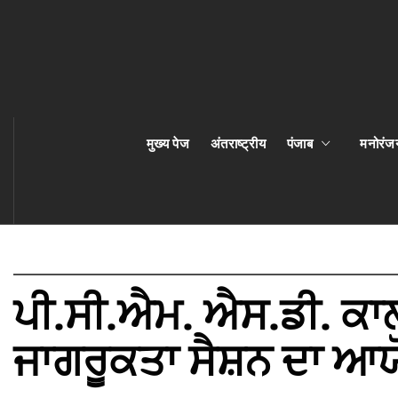
मुख्य पेज
अंतराष्ट्रीय
पंजाब
मनोरंज
ਪੀ.ਸੀ.ਐਮ. ਐਸ.ਡੀ. ਕਾਲਜ 
ਜਾਗਰੂਕਤਾ ਸੈਸ਼ਨ ਦਾ 