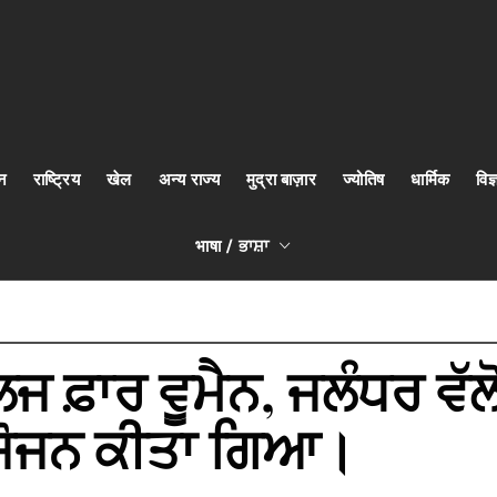
न
राष्ट्रिय
खेल
अन्य राज्य
मुद्रा बाज़ार
ज्योतिष
धार्मिक
वि
भाषा / ਭਾਸ਼ਾ
ਫ਼ਾਰ ਵੂਮੈਨ, ਜਲੰਧਰ ਵੱਲੋਂ
ਆਯੋਜਨ ਕੀਤਾ ਗਿਆ।