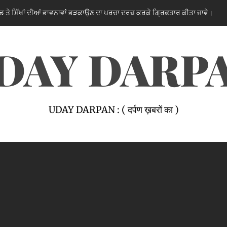
ਭਾਵਨਾਵਾਂ ਭੜਕਾਉਣ ਦਾ ਪਰਚਾ ਦਰਜ਼ ਕਰਕੇ ਗ੍ਰਿਫਤਾਰ ਕੀਤਾ ਜਾਵੇ।
2 hours ago
DAY DARP
UDAY DARPAN : ( दर्पण ख़बरों का )