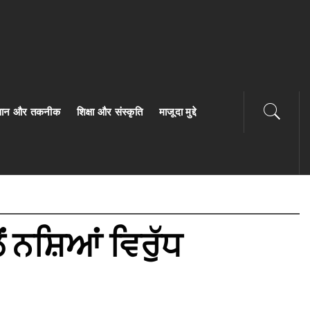
ज्ञान और तकनीक
शिक्षा और संस्कृति
माजूदा मुद्दे
 ਨਸ਼ਿਆਂ ਵਿਰੁੱਧ