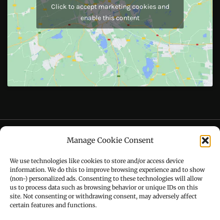
Like Us On
Follow Us On
CONTACT US
Manage Cookie Consent
Call : +91-94172-62777
We use technologies like cookies to store and/or access device
Email : udaydarpannews@gmail.com
information. We do this to improve browsing experience and to show
(non-) personalized ads. Consenting to these technologies will allow
us to process data such as browsing behavior or unique IDs on this
site. Not consenting or withdrawing consent, may adversely affect
certain features and functions.
FIND US