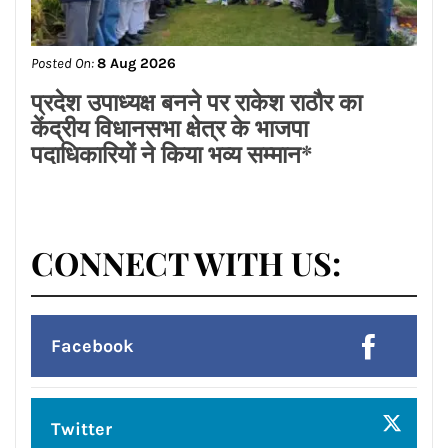
Posted On:
8 Aug 2026
ਡਾ.ਐਸ.ਪੀ.ਸਿੰਘ ਓਬਰਾਏ ਦੇ ਯਤਨਾਂ ਸਦਕਾ
ਅਸ਼ੋਕ ਕੁਮਾਰ ਦਾ ਮ੍ਰਿਤਕ ਸਰੀਰ ਗਰੀਸ ਤੋਂ
ਭਾਰਤ ਪਹੁੰਚਿਆ
Posted On:
8 Aug 2026
लायंस क्लब जालंधर’ ने लायंस भवन में मनाया
भव्य तीज महोत्सव*