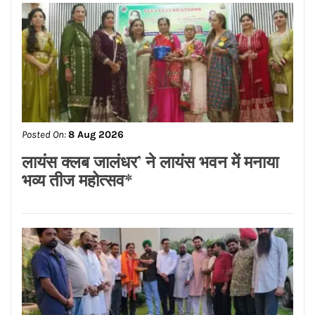
Posted On:
8 Aug 2026
ਨਿਤਿਨ ਕੋਹਲੀ ਨੇ ਪੁਲਿਸ ਲਾਈਨ ਵਿੱਚ 95 ਲੱਖ
ਰੁਪਏ ਦੇ ਸੜਕ ਨਿਰਮਾਣ ਕਾਰਜਾਂ ਦਾ
ਉਦਘਾਟਨ ਕੀਤਾ