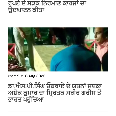
Posted On:
8 Aug 2026
ਗੁਰਸਿਮਰਨ ਮੰਡ ਤੇ ਸਿੱਖਾਂ ਦੀਆਂ ਭਾਵਨਾਵਾਂ
ਭੜਕਾਉਣ ਦਾ ਪਰਚਾ ਦਰਜ਼ ਕਰਕੇ ਗ੍ਰਿਫਤਾਰ
ਕੀਤਾ ਜਾਵੇ।