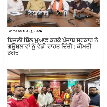
Posted On:
6 Aug 2026
ਬਿਜਲੀ ਬਿੱਲ ਮੁਆਫ਼ ਕਰਕੇ ਪੰਜਾਬ ਸਰਕਾਰ ਨੇ
ਗਊਸ਼ਲਾਵਾਂ ਨੂੰ ਵੱਡੀ ਰਾਹਤ ਦਿੱਤੀ : ਕੀਮਤੀ
ਭਗਤ