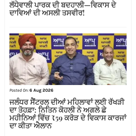
ਲੱਧੇਵਾਲੀ ਪਾਰਕ ਦੀ ਬਦਹਾਲੀ—ਵਿਕਾਸ ਦੇ
ਦਾਵਿਆਂ ਦੀ ਅਸਲੀ ਤਸਵੀਰ!
Posted On:
6 Aug 2026
ਜਲੰਧਰ ਸੈਂਟਰਲ ਦੀਆਂ ਮਹਿਲਾਵਾਂ ਲਈ ਰੱਖੜੀ
ਦਾ ਤੋਹਫ਼ਾ: ਨਿਤਿਨ ਕੋਹਲੀ ਨੇ ਅਗਲੇ ਛੇ
ਮਹੀਨਿਆਂ ਵਿੱਚ ₹59 ਕਰੋੜ ਦੇ ਵਿਕਾਸ ਕਾਰਜਾਂ
ਦਾ ਕੀਤਾ ਐਲਾਨ