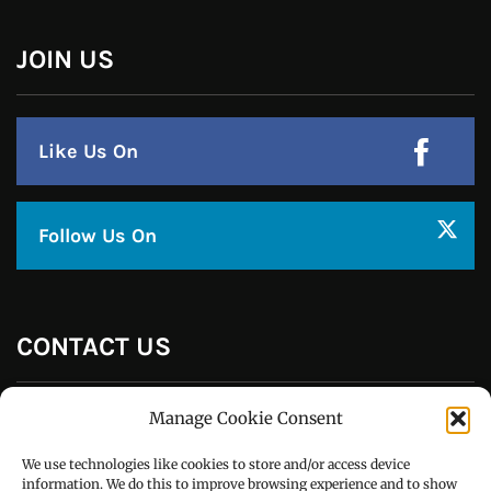
JOIN US
Like Us On
Follow Us On
CONTACT US
Manage Cookie Consent
Call : +91-94172-62777
We use technologies like cookies to store and/or access device
Email : udaydarpannews@gmail.com
information. We do this to improve browsing experience and to show