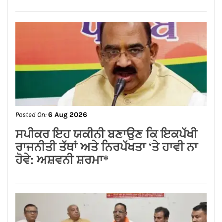
Posted On:
6 Aug 2026
ਸਪੀਕਰ ਇਹ ਯਕੀਨੀ ਬਣਾਉਣ ਕਿ ਇਕਪੱਖੀ
ਰਾਜਨੀਤੀ ਤੱਥਾਂ ਅਤੇ ਨਿਰਪੱਖਤਾ ‘ਤੇ ਹਾਵੀ ਨਾ
ਹੋਵੇ: ਅਸ਼ਵਨੀ ਸ਼ਰਮਾ*