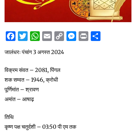
Facebook
Twitter
WhatsApp
Email
Copy
Messenger
Print
Share
Link
जालंधरः पंचांग 3 अगस्त 2024
विक्रम संवत – 2081, पिंगल
शक सम्वत – 1946, क्रोधी
पूर्णिमांत – श्रावण
अमांत – आषाढ़
तिथि
कृष्ण पक्ष चतुर्दशी – 03:50 पी एम तक