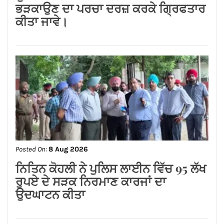
Posted On:
8 Aug 2026
ਡਾ.ਐਸ.ਪੀ.ਸਿੰਘ ਓਬਰਾਏ ਦੇ ਯਤਨਾਂ ਸਦਕਾ
ਅਸ਼ੋਕ ਕੁਮਾਰ ਦਾ ਮ੍ਰਿਤਕ ਸਰੀਰ ਗਰੀਸ ਤੋਂ
ਭਾਰਤ ਪਹੁੰਚਿਆ