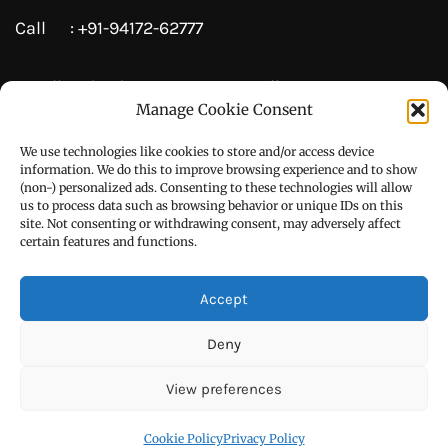
Manage Cookie Consent
Copyright © All right reserved Powered by Uday Darpan
We use technologies like cookies to store and/or access device
information. We do this to improve browsing experience and to show
Theme: Royal News by
ThemeinWP
(non-) personalized ads. Consenting to these technologies will allow
us to process data such as browsing behavior or unique IDs on this
site. Not consenting or withdrawing consent, may adversely affect
हिन्दी / ਹਿੰਦੀ
certain features and functions.
पंजाबी / ਪੰਜਾਬੀ
Accept
Privacy Policy
Deny
हमारे बारे
सम्पर्क
View preferences
Blog
Cookie Policy
Privacy Policy