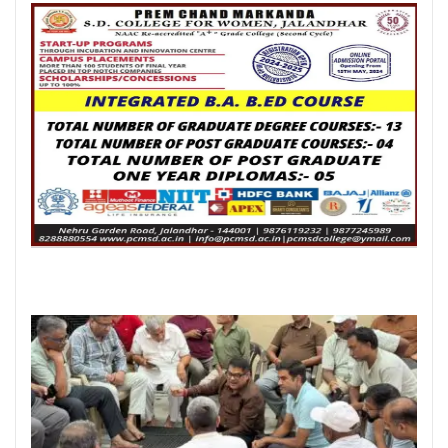
Posted On:
8 Aug 2026
जालंधर कैंट के लोगों की लंबे समय से लंबित
समस्याओं का समाधान करवाने के लिए हर स्तर
पर करूंगा प्रयास — अमित तनेजा
Posted On:
8 Aug 2026
ਗੁਰਸਿਮਰਨ ਮੰਡ ਤੇ ਸਿੱਖਾਂ ਦੀਆਂ ਭਾਵਨਾਵਾਂ
ਭੜਕਾਉਣ ਦਾ ਪਰਚਾ ਦਰਜ਼ ਕਰਕੇ ਗ੍ਰਿਫਤਾਰ