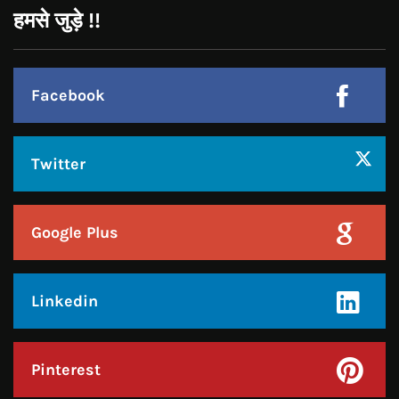
Instagram
JOIN US
Like Us On
Follow Us On
CONTACT US
Call : +91-94172-62777