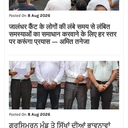
ਕੀਤਾ ਜਾਵੇ।
Posted On:
8 Aug 2026
ਨਿਤਿਨ ਕੋਹਲੀ ਨੇ ਪੁਲਿਸ ਲਾਈਨ ਵਿੱਚ 95 ਲੱਖ
ਰੁਪਏ ਦੇ ਸੜਕ ਨਿਰਮਾਣ ਕਾਰਜਾਂ ਦਾ
ਉਦਘਾਟਨ ਕੀਤਾ