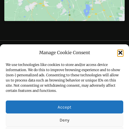
Follow Us On
CONTACT US
Manage Cookie Consent
Call : +91-94172-62777
We use technologies like cookies to store and/or access device
Email : udaydarpannews@gmail.com
information. We do this to improve browsing experience and to show
(non-) personalized ads. Consenting to these technologies will allow
us to process data such as browsing behavior or unique IDs on this
site. Not consenting or withdrawing consent, may adversely affect
certain features and functions.
FIND US
Accept
Deny