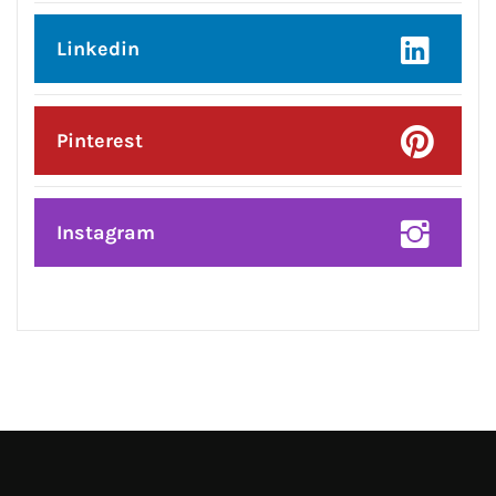
Posted On:
6 Aug 2026
ਜਲੰਧਰ ਸੈਂਟਰਲ ਦੀਆਂ ਮਹਿਲਾਵਾਂ ਲਈ ਰੱਖੜੀ
ਦਾ ਤੋਹਫ਼ਾ: ਨਿਤਿਨ ਕੋਹਲੀ ਨੇ ਅਗਲੇ ਛੇ
ਮਹੀਨਿਆਂ ਵਿੱਚ ₹59 ਕਰੋੜ ਦੇ ਵਿਕਾਸ ਕਾਰਜਾਂ
ਦਾ ਕੀਤਾ ਐਲਾਨ
CONNECT WITH US:
Facebook