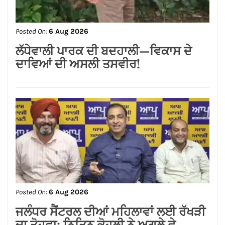
ਭਗਤ
Posted On:
6 Aug 2026
ਸ਼੍*ਰੀ ਕਸ਼ਟ ਨਿਵਾਰਣ ਬਾਲਾਜੀ ਮੰਦਰ, ਬਾਜ਼ਾਰ
ਸ਼ੇਖਾਂ, ਜਲੰਧਰ ਕਮੇਟੀ ਨੇ ਭਾਜਪਾ ਪੰਜਾਬ ਦੇ
ਨਵਨਿਯੁਕਤ ਪ੍ਰਦੇਸ਼ ਉਪ-ਪ੍ਰਧਾਨ ਸੁਸ਼ੀਲ
ਕੁਮਾਰ ਰਿੰਕੂ ਦਾ ਕੀਤਾ ਭਵਿਆ ਸਵਾਗਤ ਅਤੇ
ਸਨਮਾਨ*