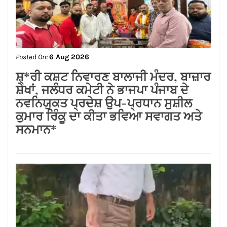
Posted On:
6 Aug 2026
ਸਪੀਕਰ ਇਹ ਯਕੀਨੀ ਬਣਾਉਣ ਕਿ ਇਕਪੱਖੀ
ਰਾਜਨੀਤੀ ਤੱਥਾਂ ਅਤੇ ਨਿਰਪੱਖਤਾ ‘ਤੇ ਹਾਵੀ ਨਾ
ਹੋਵੇ: ਅਸ਼ਵਨੀ ਸ਼ਰਮਾ*
Posted On:
6 Aug 2026
ਬਿਜਲੀ ਬਿੱਲ ਮੁਆਫ਼ ਕਰਕੇ ਪੰਜਾਬ ਸਰਕਾਰ ਨੇ
ਗਊਸ਼ਲਾਵਾਂ ਨੂੰ ਵੱਡੀ ਰਾਹਤ ਦਿੱਤੀ : ਕੀਮਤੀ