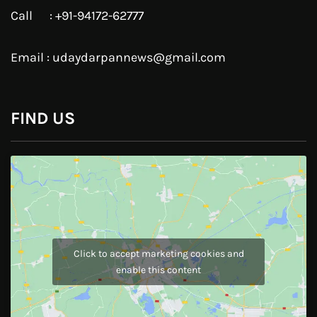
Linkedin
Pinterest
Instagram
JOIN US
Like Us On