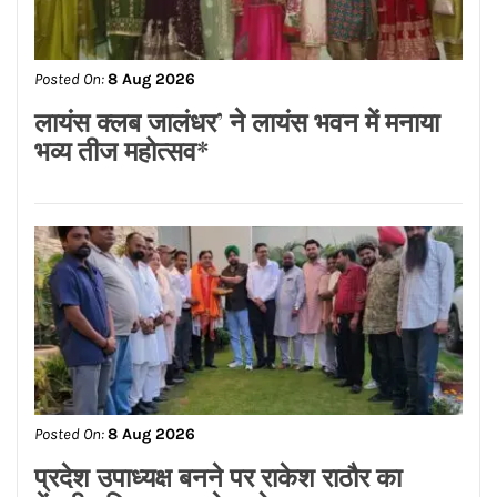
ਅਸ਼ੋਕ ਕੁਮਾਰ ਦਾ ਮ੍ਰਿਤਕ ਸਰੀਰ ਗਰੀਸ ਤੋਂ
ਭਾਰਤ ਪਹੁੰਚਿਆ
Posted On:
8 Aug 2026
लायंस क्लब जालंधर’ ने लायंस भवन में मनाया
भव्य तीज महोत्सव*