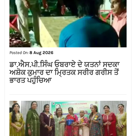
Posted On:
8 Aug 2026
ਨਿਤਿਨ ਕੋਹਲੀ ਨੇ ਪੁਲਿਸ ਲਾਈਨ ਵਿੱਚ 95 ਲੱਖ
ਰੁਪਏ ਦੇ ਸੜਕ ਨਿਰਮਾਣ ਕਾਰਜਾਂ ਦਾ
ਉਦਘਾਟਨ ਕੀਤਾ
Posted On:
8 Aug 2026
ਡਾ.ਐਸ.ਪੀ.ਸਿੰਘ ਓਬਰਾਏ ਦੇ ਯਤਨਾਂ ਸਦਕਾ