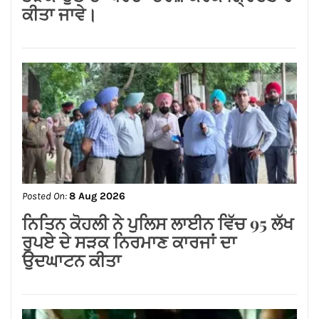
Posted On:
8 Aug 2026
ਗੁਰਸਿਮਰਨ ਮੰਡ ਤੇ ਸਿੱਖਾਂ ਦੀਆਂ ਭਾਵਨਾਵਾਂ
ਭੜਕਾਉਣ ਦਾ ਪਰਚਾ ਦਰਜ਼ ਕਰਕੇ ਗ੍ਰਿਫਤਾਰ
ਕੀਤਾ ਜਾਵੇ।