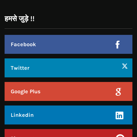
JOIN US
Like Us On
Follow Us On
CONTACT US
Call : +91-94172-62777
Email : udaydarpannews@gmail.com