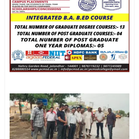
Posted On:
6 Aug 2026
ਸਪੀਕਰ ਇਹ ਯਕੀਨੀ ਬਣਾਉਣ ਕਿ ਇਕਪੱਖੀ
ਰਾਜਨੀਤੀ ਤੱਥਾਂ ਅਤੇ ਨਿਰਪੱਖਤਾ ‘ਤੇ ਹਾਵੀ ਨਾ
ਹੋਵੇ: ਅਸ਼ਵਨੀ ਸ਼ਰਮਾ*