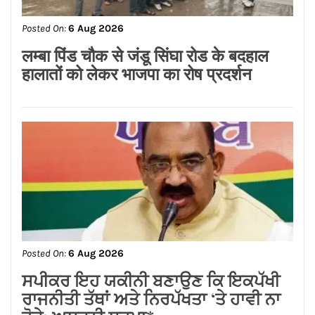
Posted On:
6 Aug 2026
ਬਿਜਲੀ ਬਿੱਲ ਮੁਆਫ਼ ਕਰਕੇ ਪੰਜਾਬ ਸਰਕਾਰ ਨੇ
ਗਊਸ਼ਲਾਵਾਂ ਨੂੰ ਵੱਡੀ ਰਾਹਤ ਦਿੱਤੀ : ਕੀਮਤੀ
ਭਗਤ