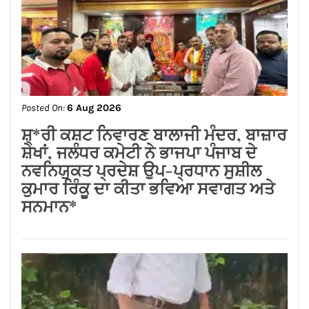
ਲੱਧੇਵਾਲੀ ਪਾਰਕ ਦੀ ਬਦਹਾਲੀ—ਵਿਕਾਸ ਦੇ
ਦਾਵਿਆਂ ਦੀ ਅਸਲੀ ਤਸਵੀਰ!
Posted On:
6 Aug 2026
ਜਲੰਧਰ ਸੈਂਟਰਲ ਦੀਆਂ ਮਹਿਲਾਵਾਂ ਲਈ ਰੱਖੜੀ
ਦਾ ਤੋਹਫ਼ਾ: ਨਿਤਿਨ ਕੋਹਲੀ ਨੇ ਅਗਲੇ ਛੇ
ਮਹੀਨਿਆਂ ਵਿੱਚ ₹59 ਕਰੋੜ ਦੇ ਵਿਕਾਸ ਕਾਰਜਾਂ
ਦਾ ਕੀਤਾ ਐਲਾਨ