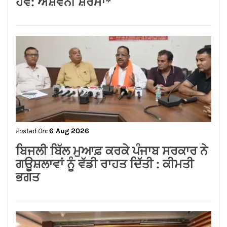
Posted On:
6 Aug 2026
ਸ਼੍*ਰੀ ਕਸ਼ਟ ਨਿਵਾਰਣ ਬਾਲਾਜੀ ਮੰਦਰ, ਬਾਜ਼ਾਰ
ਸ਼ੇਖਾਂ, ਜਲੰਧਰ ਕਮੇਟੀ ਨੇ ਭਾਜਪਾ ਪੰਜਾਬ ਦੇ
ਨਵਨਿਯੁਕਤ ਪ੍ਰਦੇਸ਼ ਉਪ-ਪ੍ਰਧਾਨ ਸੁਸ਼ੀਲ
ਕੁਮਾਰ ਰਿੰਕੂ ਦਾ ਕੀਤਾ ਭਵਿਆ ਸਵਾਗਤ ਅਤੇ
ਸਨਮਾਨ*
Posted On:
6 Aug 2026