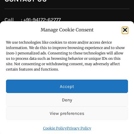
Copyright © All right reserved Powered by TechyBuddies
Manage Cookie Consent
Theme: Royal News by
ThemeinWP
We use technologies like cookies to store and/or access device
information. We do this to improve browsing experience and to show
हिन्दी / ਹਿੰਦੀ
(non-) personalized ads. Consenting to these technologies will allow
us to process data such as browsing behavior or unique IDs on this
पंजाबी / ਪੰਜਾਬੀ
site. Not consenting or withdrawing consent, may adversely affect
certain features and functions.
Privacy Policy
हमारे बारे
Accept
सम्पर्क
Deny
Blog
View preferences
Cookie Policy (EU)
Cookie Policy
Privacy Policy