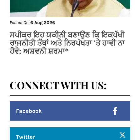
Posted On:
6 Aug 2026
लम्बा पिंड चौक से जंडू सिंघा रोड के बदहाल
हालातों को लेकर भाजपा का रोष प्रदर्शन
Posted On:
6 Aug 2026
ਸਪੀਕਰ ਇਹ ਯਕੀਨੀ ਬਣਾਉਣ ਕਿ ਇਕਪੱਖੀ
ਰਾਜਨੀਤੀ ਤੱਥਾਂ ਅਤੇ ਨਿਰਪੱਖਤਾ ‘ਤੇ ਹਾਵੀ ਨਾ
ਹੋਵੇ: ਅਸ਼ਵਨੀ ਸ਼ਰਮਾ*