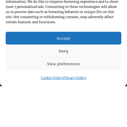
Email : udaydarpannews@gmail.com
information. We do this to improve browsing experience and to show
(non-) personalized ads. Consenting to these technologies will allow
us to process data such as browsing behavior or unique IDs on this
site. Not consenting or withdrawing consent, may adversely affect
certain features and functions.
FIND US
Accept
Deny
View preferences
Cookie Policy
Privacy Policy
Click to accept marketing cookies and
enable this content