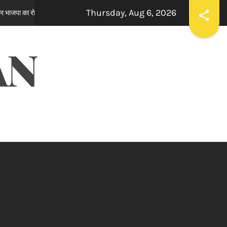
Thursday, Aug 6, 2026
न
ਸਪੀਕਰ ਇਹ ਯਕੀਨੀ ਬਣਾਉਣ ਕਿ ਇਕਪੱਖੀ ਰਾਜਨੀਤੀ ਤੱਥਾਂ ਅਤੇ ਨ
7 hours ago
AN