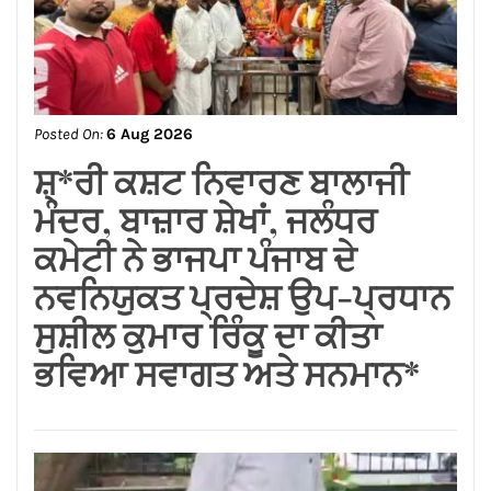
Posted On:
6 Aug 2026
ਬਿਜਲੀ ਬਿੱਲ ਮੁਆਫ਼ ਕਰਕੇ ਪੰਜਾਬ
ਸਰਕਾਰ ਨੇ ਗਊਸ਼ਲਾਵਾਂ ਨੂੰ ਵੱਡੀ
ਰਾਹਤ ਦਿੱਤੀ : ਕੀਮਤੀ ਭਗਤ