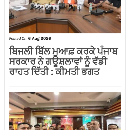
Posted On:
6 Aug 2026
ਸਪੀਕਰ ਇਹ ਯਕੀਨੀ ਬਣਾਉਣ ਕਿ
ਇਕਪੱਖੀ ਰਾਜਨੀਤੀ ਤੱਥਾਂ ਅਤੇ
ਨਿਰਪੱਖਤਾ ‘ਤੇ ਹਾਵੀ ਨਾ ਹੋਵੇ:
ਅਸ਼ਵਨੀ ਸ਼ਰਮਾ*