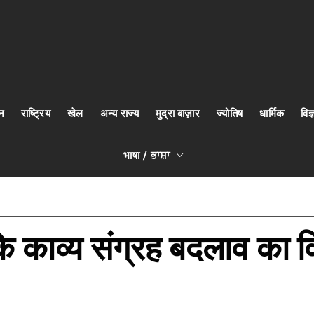
न
राष्ट्रिय
खेल
अन्य राज्य
मुद्रा बाज़ार
ज्योतिष
धार्मिक
वि
भाषा / ਭਾਸ਼ਾ
े काव्य संग्रह बदलाव का 