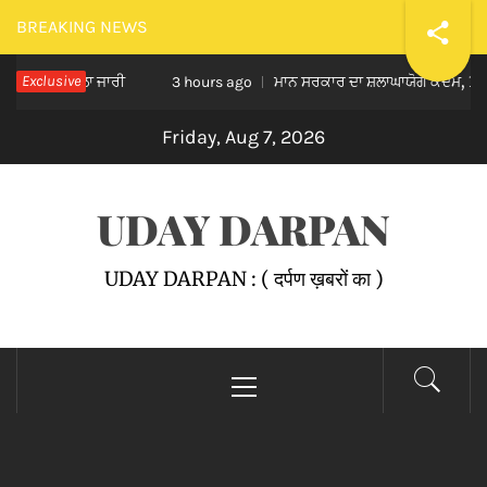
Skip
BREAKING NEWS
to
 ਸਿਲਸਿਲਾ ਜਾਰੀ
Exclusive
ਮਾਨ ਸਰਕਾਰ ਦਾ ਸ਼ਲਾਘਾਯੋਗ ਕਦਮ, 152 ਹੋਰ ਗਊਸ਼
content
3 hours ago
Friday, Aug 7, 2026
UDAY DARPAN
UDAY DARPAN : ( दर्पण ख़बरों का )
Primary
Menu