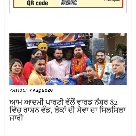
Posted On:
7 Aug 2026
ਆਮ ਆਦਮੀ ਪਾਰਟੀ ਵੱਲੋਂ ਵਾਰਡ ਨੰਬਰ 82
ਵਿੱਚ ਰਾਸ਼ਨ ਵੰਡ, ਲੋਕਾਂ ਦੀ ਸੇਵਾ ਦਾ ਸਿਲਸਿਲਾ
ਜਾਰੀ