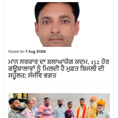
Posted On:
7 Aug 2026
ਮਾਨ ਸਰਕਾਰ ਦਾ ਸ਼ਲਾਘਾਯੋਗ ਕਦਮ, 152 ਹੋਰ
ਗਊਸ਼ਾਲਾਵਾਂ ਨੂੰ ਮਿਲਦੀ ਹੈ ਮੁਫ਼ਤ ਬਿਜਲੀ ਦੀ
ਸਹੂਲਤ: ਸੰਜੀਵ ਭਗਤ