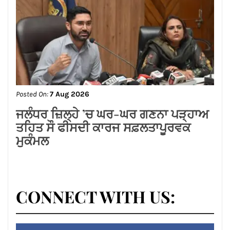
Posted On:
7 Aug 2026
ਜਲੰਧਰ ਜ਼ਿਲ੍ਹੇ ’ਚ ਘਰ-ਘਰ ਗਣਨਾ ਪੜ੍ਹਾਅ
ਤਹਿਤ ਸੌ ਫੀਸਦੀ ਕਾਰਜ ਸਫ਼ਲਤਾਪੂਰਵਕ
ਮੁਕੰਮਲ
CONNECT WITH US: