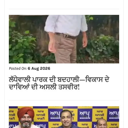
ਦਾ ਤੋਹਫ਼ਾ: ਨਿਤਿਨ ਕੋਹਲੀ ਨੇ ਅਗਲੇ ਛੇ
ਮਹੀਨਿਆਂ ਵਿੱਚ ₹59 ਕਰੋੜ ਦੇ ਵਿਕਾਸ ਕਾਰਜਾਂ
ਦਾ ਕੀਤਾ ਐਲਾਨ
CONNECT WITH US:
Facebook
Twitter
Google Plus