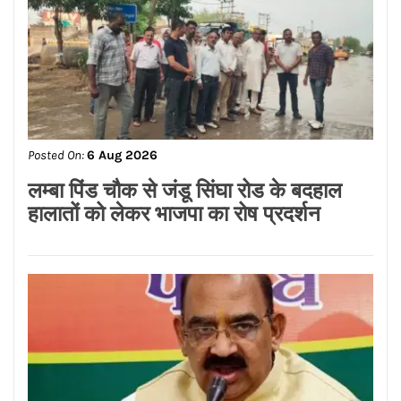
Posted On:
6 Aug 2026
ਬਿਜਲੀ ਬਿੱਲ ਮੁਆਫ਼ ਕਰਕੇ ਪੰਜਾਬ ਸਰਕਾਰ ਨੇ
ਗਊਸ਼ਲਾਵਾਂ ਨੂੰ ਵੱਡੀ ਰਾਹਤ ਦਿੱਤੀ : ਕੀਮਤੀ
ਭਗਤ