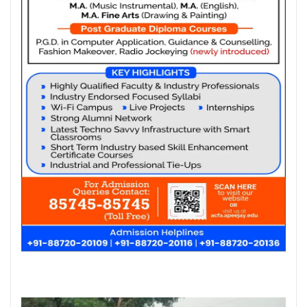
Posted On:
6 Aug 2026
लम्बा पिंड चौक से जंडू सिंघा रोड के बदहाल
हालातों को लेकर भाजपा का रोष प्रदर्शन
Posted On:
6 Aug 2026
ਸਪੀਕਰ ਇਹ ਯਕੀਨੀ ਬਣਾਉਣ ਕਿ ਇਕਪੱਖੀ
ਰਾਜਨੀਤੀ ਤੱਥਾਂ ਅਤੇ ਨਿਰਪੱਖਤਾ ‘ਤੇ ਹਾਵੀ ਨਾ
ਹੋਵੇ: ਅਸ਼ਵਨੀ ਸ਼ਰਮਾ*