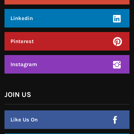
Call : +91-94172-62777
Email : udaydarpannews@gmail.com
FIND US
Click to accept marketing cookies and
enable this content