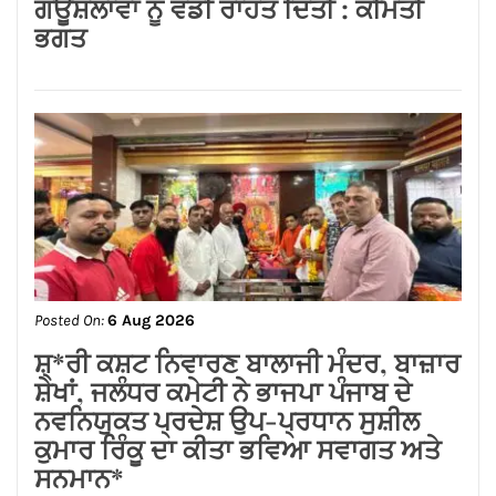
Posted On:
6 Aug 2026
ਲੱਧੇਵਾਲੀ ਪਾਰਕ ਦੀ ਬਦਹਾਲੀ—ਵਿਕਾਸ ਦੇ
ਦਾਵਿਆਂ ਦੀ ਅਸਲੀ ਤਸਵੀਰ!
Posted On:
6 Aug 2026
ਜਲੰਧਰ ਸੈਂਟਰਲ ਦੀਆਂ ਮਹਿਲਾਵਾਂ ਲਈ ਰੱਖੜੀ