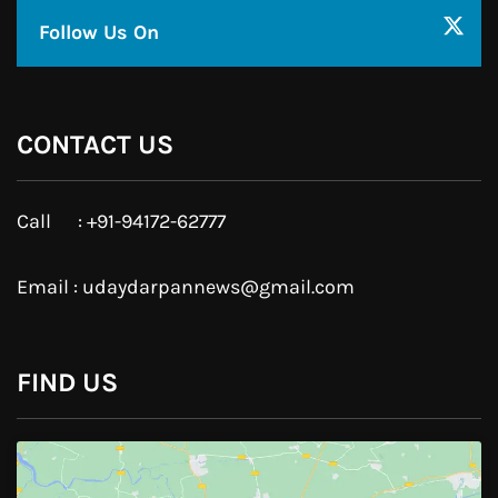
Copyright © All right reserved Powered by TechyBuddies
Theme: Royal News by
ThemeinWP
हिन्दी / ਹਿੰਦੀ
पंजाबी / ਪੰਜਾਬੀ
Privacy Policy
हमारे बारे
सम्पर्क