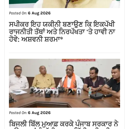
Posted On:
6 Aug 2026
ਸ਼੍*ਰੀ ਕਸ਼ਟ ਨਿਵਾਰਣ ਬਾਲਾਜੀ ਮੰਦਰ, ਬਾਜ਼ਾਰ
ਸ਼ੇਖਾਂ, ਜਲੰਧਰ ਕਮੇਟੀ ਨੇ ਭਾਜਪਾ ਪੰਜਾਬ ਦੇ
ਨਵਨਿਯੁਕਤ ਪ੍ਰਦੇਸ਼ ਉਪ-ਪ੍ਰਧਾਨ ਸੁਸ਼ੀਲ
ਕੁਮਾਰ ਰਿੰਕੂ ਦਾ ਕੀਤਾ ਭਵਿਆ ਸਵਾਗਤ ਅਤੇ
ਸਨਮਾਨ*