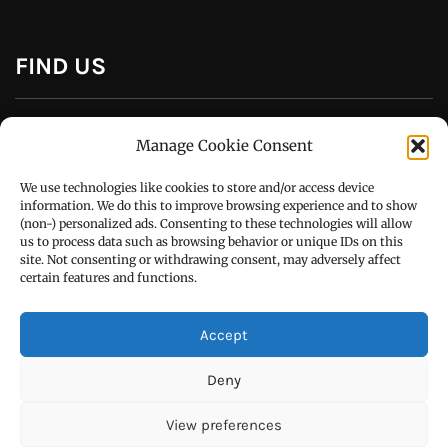
CONTACT US
Manage Cookie Consent
Call : +91-94172-62777
We use technologies like cookies to store and/or access device
Email : udaydarpannews@gmail.com
information. We do this to improve browsing experience and to show
(non-) personalized ads. Consenting to these technologies will allow
us to process data such as browsing behavior or unique IDs on this
site. Not consenting or withdrawing consent, may adversely affect
certain features and functions.
FIND US
Accept
Deny
View preferences