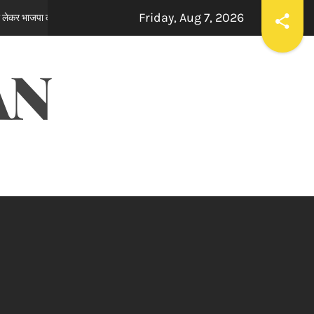
Friday, Aug 7, 2026
प्रदर्शन
ਸਪੀਕਰ ਇਹ ਯਕੀਨੀ ਬਣਾਉਣ ਕਿ ਇਕਪੱਖੀ ਰਾਜਨੀਤੀ ਤੱਥਾਂ
9 hours ago
AN