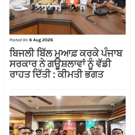
ਰਾਹਤ ਦਿੱਤੀ : ਕੀਮਤੀ ਭਗਤ
Posted On:
6 Aug 2026
ਸ਼੍*ਰੀ ਕਸ਼ਟ ਨਿਵਾਰਣ ਬਾਲਾਜੀ
ਮੰਦਰ, ਬਾਜ਼ਾਰ ਸ਼ੇਖਾਂ, ਜਲੰਧਰ