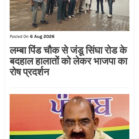
Posted On:
6 Aug 2026
ਸਪੀਕਰ ਇਹ ਯਕੀਨੀ ਬਣਾਉਣ ਕਿ
ਇਕਪੱਖੀ ਰਾਜਨੀਤੀ ਤੱਥਾਂ ਅਤੇ
ਨਿਰਪੱਖਤਾ ‘ਤੇ ਹਾਵੀ ਨਾ ਹੋਵੇ: