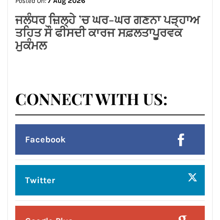
Posted On:
7 Aug 2026
ਜਲੰਧਰ ਜ਼ਿਲ੍ਹੇ ’ਚ ਘਰ-ਘਰ ਗਣਨਾ ਪੜ੍ਹਾਅ
ਤਹਿਤ ਸੌ ਫੀਸਦੀ ਕਾਰਜ ਸਫ਼ਲਤਾਪੂਰਵਕ
ਮੁਕੰਮਲ
CONNECT WITH US: