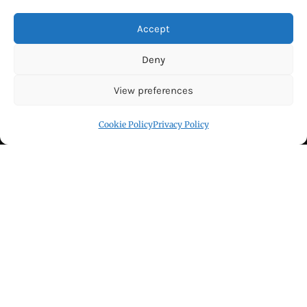
FIND US
Accept
Deny
View preferences
Cookie Policy
Privacy Policy
Click to accept marketing cookies and
enable this content