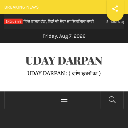
Skip
BREAKING NEWS
to
ਰ 82 ਵਿੱਚ ਰਾਸ਼ਨ ਵੰਡ, ਲੋਕਾਂ ਦੀ ਸੇਵਾ ਦਾ ਸਿਲਸਿਲਾ ਜਾਰੀ
Exclusive
ਮਾਨ
content
5 hours ago
Friday, Aug 7, 2026
UDAY DARPAN
UDAY DARPAN : ( दर्पण ख़बरों का )
Primary
Menu