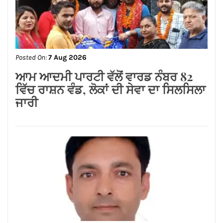
Posted On:
7 Aug 2026
ਆਮ ਆਦਮੀ ਪਾਰਟੀ ਵੱਲੋਂ ਵਾਰਡ ਨੰਬਰ 82
ਵਿੱਚ ਰਾਸ਼ਨ ਵੰਡ, ਲੋਕਾਂ ਦੀ ਸੇਵਾ ਦਾ ਸਿਲਸਿਲਾ
ਜਾਰੀ