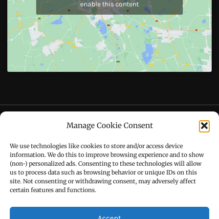
Like Us On
Follow Us On
CONTACT US
Manage Cookie Consent
Call : +91-94172-62777
We use technologies like cookies to store and/or access device
Email : udaydarpannews@gmail.com
information. We do this to improve browsing experience and to show
(non-) personalized ads. Consenting to these technologies will allow
us to process data such as browsing behavior or unique IDs on this
site. Not consenting or withdrawing consent, may adversely affect
certain features and functions.
FIND US
Accept