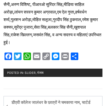
सैनी,अरुण विशिष्ट, पीआरओ सुरिंदर सिंह,मीडिया साहिल
अरोड़ा,लांयन सरवन कुमार अग्रवाल,एम ऐल गुप्ता,हर्षवर्धन
शर्मा,गुलशन अरोड़ा,मोहित सलूजा,गुरदीप सिंह ठुकराल,रमेश कुमार
कश्यप,सुरेंद्र पुजारा,सेवा सिंह,बलकार सिंह सैनी,खुशपाल
सिंह,राकेश खिल्लन,जसवंत सिंह, व अन्य सदस्य व महिलाएं उपस्थित
हुई।
Facebook
Twitter
WhatsApp
Email
Copy
Messenger
Print
Share
Link
POSTED IN:
SLIDER
,
पंजाब
Post
डीएवी कॉलेज जालंधर के छात्रों ने चमकाया नाम, चार्टर्ड