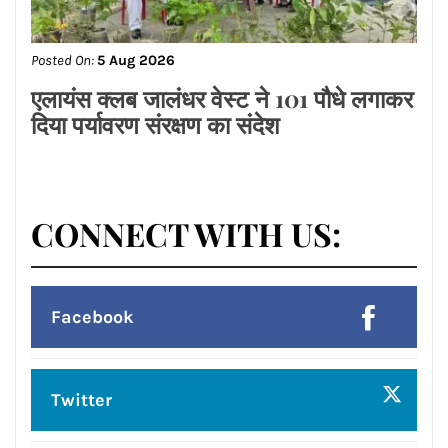
किसकी बनेगी कार्यक्षेत्र में कौशल निकालने की
नई योजना जानिये ज्योतिष आचार्य रितिका
मरवाहा से
Posted On:
5 Aug 2026
ਰਾਕੇਸ਼ ਰਾਠੌਰ ਦੇ ਪ੍ਰਦੇਸ਼ ਉਪ ਪ੍ਰਧਾਨ ਬਣਨ
‘ਤੇ ਕੈਂਟ ਵਿਧਾਨ ਸਭਾ ਖੇਤਰ ਦੇ ਭਾਜਪਾ ਆਗੂਆਂ
ਵੱਲੋਂ ਵਧਾਈਆਂ