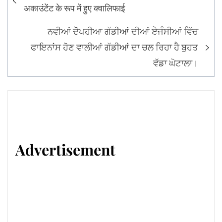
navigation
अकाउंटेंट के रूप में हुए क्वालिफाई
ਨਵੀਆਂ ਦੋਪਹੀਆ ਗੱਡੀਆਂ ਦੀਆਂ ਏਜੰਸੀਆਂ ਵਿੱਚ
ਫਾਇਨਾਂਸ ਹੋਣ ਵਾਲੀਆਂ ਗੱਡੀਆਂ ਦਾ ਚਲ ਰਿਹਾ ਹੈ ਬੁਹਤ
ਵੱਡਾ ਘੋਟਾਲਾ।
Advertisement