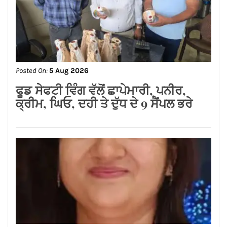
Posted On:
5 Aug 2026
एलायंस क्लब जालंधर वेस्ट ने 101 पौधे लगाकर
दिया पर्यावरण संरक्षण का संदेश
Posted On:
5 Aug 2026
ਫੂਡ ਸੇਫਟੀ ਵਿੰਗ ਵੱਲੋਂ ਛਾਪੇਮਾਰੀ, ਪਨੀਰ,
ਕ੍ਰੀਮ, ਘਿਓ, ਦਹੀ ਤੇ ਦੁੱਧ ਦੇ 9 ਸੈਂਪਲ ਭਰੇ