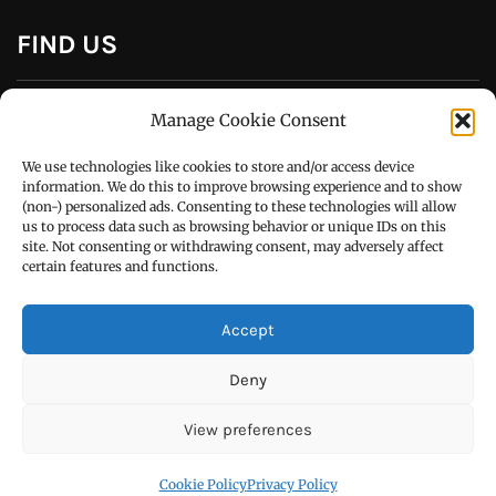
CONTACT US
Manage Cookie Consent
Call : +91-94172-62777
We use technologies like cookies to store and/or access device
Email : udaydarpannews@gmail.com
information. We do this to improve browsing experience and to show
(non-) personalized ads. Consenting to these technologies will allow
us to process data such as browsing behavior or unique IDs on this
site. Not consenting or withdrawing consent, may adversely affect
certain features and functions.
FIND US
Accept
Deny
View preferences
Cookie Policy
Privacy Policy