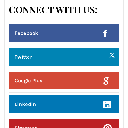
Posted On:
5 Aug 2026
ਆਪ’ ਸਰਕਾਰ ਦੀਆਂ ਨਾਕਾਮੀਆਂ ਕਾਰਨ
ਪੰਜਾਬ ‘ਚ ਪ੍ਰਸ਼ਾਸਨਿਕ ਐਮਰਜੈਂਸੀ ਵਰਗੇ
ਹਾਲਾਤ, ਜਨਤਾ ਖੱਜਲ-ਖੁਆਰ: ਕੇਵਲ ਸਿੰਘ
ਢਿੱਲੋਂ
CONNECT WITH US:
Facebook
Twitter