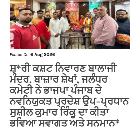
ਅਸ਼ਵਨੀ ਸ਼ਰਮਾ*
Posted On:
6 Aug 2026
ਬਿਜਲੀ ਬਿੱਲ ਮੁਆਫ਼ ਕਰਕੇ ਪੰਜਾਬ
ਸਰਕਾਰ ਨੇ ਗਊਸ਼ਲਾਵਾਂ ਨੂੰ ਵੱਡੀ