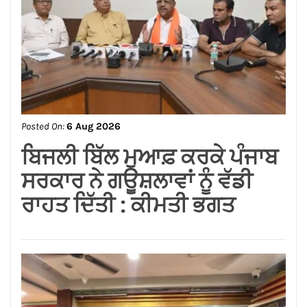
Posted On:
6 Aug 2026
ਸਪੀਕਰ ਇਹ ਯਕੀਨੀ ਬਣਾਉਣ ਕਿ
ਇਕਪੱਖੀ ਰਾਜਨੀਤੀ ਤੱਥਾਂ ਅਤੇ
ਨਿਰਪੱਖਤਾ ‘ਤੇ ਹਾਵੀ ਨਾ ਹੋਵੇ: