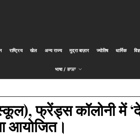
न
राष्ट्रिय
खेल
अन्य राज्य
मुद्रा बाज़ार
ज्योतिष
धार्मिक
वि
भाषा / ਭਾਸ਼ਾ
कूल), फ्रेंड्स कॉलोनी में ‘
िता आयोजित।