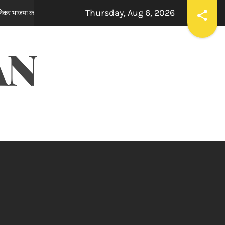
Thursday, Aug 6, 2026
ਸਪੀਕਰ ਇਹ ਯਕੀਨੀ ਬਣਾਉਣ ਕਿ ਇਕਪੱਖੀ ਰਾਜਨੀਤੀ ਤੱਥਾਂ ਅਤੇ ਨਿ
4 hours ago
AN