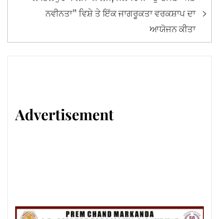
ਨਵੀਨਤਾ” ਵਿਸ਼ੇ ਤੇ ਇੱਕ ਜਾਗਰੂਕਤਾ ਵਰਕਸ਼ਾਪ ਦਾ
ਆਯੋਜਨ ਕੀਤਾ
Advertisement