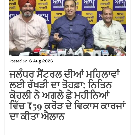
ਸੁਸ਼ੀਲ ਕੁਮਾਰ ਰਿੰਕੂ ਦਾ ਕੀਤਾ
ਭਵਿਆ ਸਵਾਗਤ ਅਤੇ ਸਨਮਾਨ*
Posted On:
6 Aug 2026
ਲੱਧੇਵਾਲੀ ਪਾਰਕ ਦੀ ਬਦਹਾਲੀ—