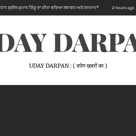
ਕੂ ਦਾ ਕੀਤਾ ਭਵਿਆ ਸਵਾਗਤ ਅਤੇ ਸਨਮਾਨ*
ਲੱਧੇਵਾਲੀ ਪਾਰਕ ਦੀ ਬਦ
2 hours ago
DAY DARP
UDAY DARPAN : ( दर्पण ख़बरों का )