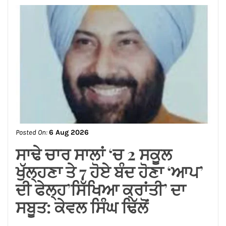
ਵਿਕਾਸ ਦੇ ਦਾਵਿਆਂ ਦੀ ਅਸਲੀ
ਤਸਵੀਰ!
Posted On:
6 Aug 2026
ਜਲੰਧਰ ਸੈਂਟਰਲ ਦੀਆਂ ਮਹਿਲਾਵਾਂ
ਲਈ ਰੱਖੜੀ ਦਾ ਤੋਹਫ਼ਾ: ਨਿਤਿਨ