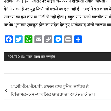
प्रार्थना की। इस अवसर पर वाइस चेयरपर्सन श्रीमती संगीता चोपड़ा ने अ
देने में सक्षम है पर युद्ध किसी भी मसले का हल नहीं है। उन्होंने इस तनाव
समस्या का हल तोप या गोली से नहीं होता। बहुत सारे मसले बातचीत से 
मतभेद भुलाकर एकजुट होने का संदेश देते हुए आतंकवाद जैसी समस्या 
Facebook
Twitter
WhatsApp
Email
Copy
Messenger
Print
Share
Link
POSTED IN:
पंजाब
,
शिक्षा और संस्कृति
Post
ਪੀ.ਸੀ.ਐਮ.ਐਸ.ਡੀ. ਕਾਲਜ ਫਾਰ ਵੂਮੈਨ, ਜਲੰਧਰ ਨੇ
navigation
ਵਿਦਿਅਕ-ਕਮ-ਧਾਰਮਿਕ ਯਾਤਰਾ ਦਾ ਆਯੋਜਨ ਕੀਤਾ।