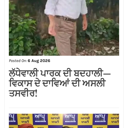
Posted On:
6 Aug 2026
ਸ਼੍*ਰੀ ਕਸ਼ਟ ਨਿਵਾਰਣ ਬਾਲਾਜੀ
ਮੰਦਰ, ਬਾਜ਼ਾਰ ਸ਼ੇਖਾਂ, ਜਲੰਧਰ
ਕਮੇਟੀ ਨੇ ਭਾਜਪਾ ਪੰਜਾਬ ਦੇ
ਨਵਨਿਯੁਕਤ ਪ੍ਰਦੇਸ਼ ਉਪ-ਪ੍ਰਧਾਨ