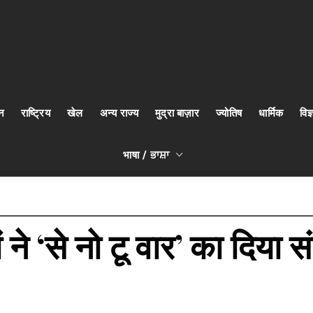
न
राष्ट्रिय
खेल
अन्य राज्य
मुद्रा बाज़ार
ज्योतिष
धार्मिक
वि
भाषा / ਭਾਸ਼ਾ
ं ने ‘से नो टू वार’ का दिया 