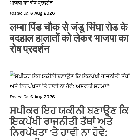
Posted On:
6 Aug 2026
लम्बा पिंड चौक से जंडू सिंघा रोड के
बदहाल हालातों को लेकर भाजपा का
रोष प्रदर्शन
Posted On:
6 Aug 2026
ਸਪੀਕਰ ਇਹ ਯਕੀਨੀ ਬਣਾਉਣ ਕਿ
ਇਕਪੱਖੀ ਰਾਜਨੀਤੀ ਤੱਥਾਂ ਅਤੇ
ਨਿਰਪੱਖਤਾ ‘ਤੇ ਹਾਵੀ ਨਾ ਹੋਵੇ: