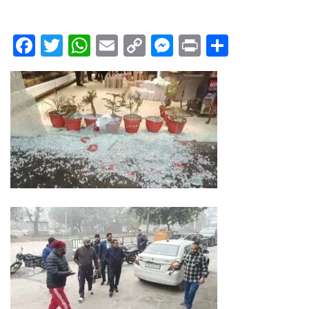
Facebook
Twitter
WhatsApp
Email
Copy
Messenger
Print
Share
Link