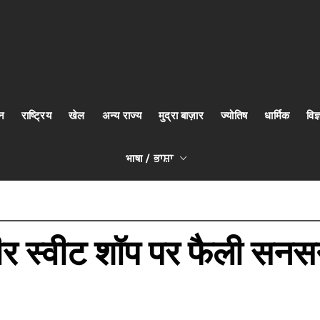
न
राष्ट्रिय
खेल
अन्य राज्य
मुद्रा बाज़ार
ज्योतिष
धार्मिक
वि
भाषा / ਭਾਸ਼ਾ
धीर स्वीट शॉप पर फैली सनस