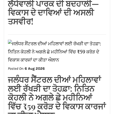
ਲੱਧੇਵਾਲੀ ਪਾਰਕ ਦੀ ਬਦਹਾਲੀ—
ਵਿਕਾਸ ਦੇ ਦਾਵਿਆਂ ਦੀ ਅਸਲੀ
ਤਸਵੀਰ!
Posted On:
6 Aug 2026
ਜਲੰਧਰ ਸੈਂਟਰਲ ਦੀਆਂ ਮਹਿਲਾਵਾਂ
ਲਈ ਰੱਖੜੀ ਦਾ ਤੋਹਫ਼ਾ: ਨਿਤਿਨ
ਕੋਹਲੀ ਨੇ ਅਗਲੇ ਛੇ ਮਹੀਨਿਆਂ
ਵਿੱਚ ₹59 ਕਰੋੜ ਦੇ ਵਿਕਾਸ ਕਾਰਜਾਂ