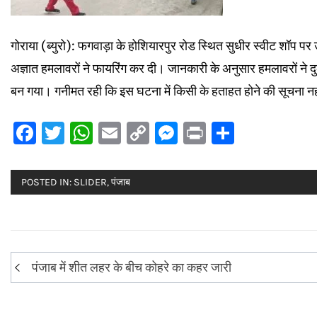
गोराया (ब्युरो): फगवाड़ा के होशियारपुर रोड स्थित सुधीर स्वीट शॉ
अज्ञात हमलावरों ने फायरिंग कर दी। जानकारी के अनुसार हमलावरों ने द
बन गया। गनीमत रही कि इस घटना में किसी के हताहत होने की सूचना नही
Facebook
Twitter
WhatsApp
Email
Copy
Messenger
Print
Share
Link
POSTED IN:
SLIDER
,
पंजाब
Post
पंजाब में शीत लहर के बीच कोहरे का कहर जारी
navigation