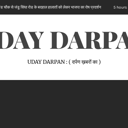
ू सिंघा रोड के बदहाल हालातों को लेकर भाजपा का रोष प्रदर्शन
ਸਪੀਕ
5 hours ago
DAY DARP
UDAY DARPAN : ( दर्पण ख़बरों का )