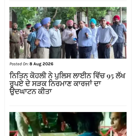
Posted On:
8 Aug 2026
ਗੁਰਸਿਮਰਨ ਮੰਡ ਤੇ ਸਿੱਖਾਂ ਦੀਆਂ ਭਾਵਨਾਵਾਂ
ਭੜਕਾਉਣ ਦਾ ਪਰਚਾ ਦਰਜ਼ ਕਰਕੇ ਗ੍ਰਿਫਤਾਰ
ਕੀਤਾ ਜਾਵੇ।