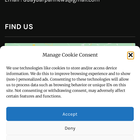
Follow Us On
CONTACT US
Manage Cookie Consent
Call : +91-94172-62777
We use technologies like cookies to store and/or access device
Email : udaydarpannews@gmail.com
information. We do this to improve browsing experience and to show
(non-) personalized ads. Consenting to these technologies will allow
us to process data such as browsing behavior or unique IDs on this
site. Not consenting or withdrawing consent, may adversely affect
certain features and functions.
FIND US
Accept
Deny