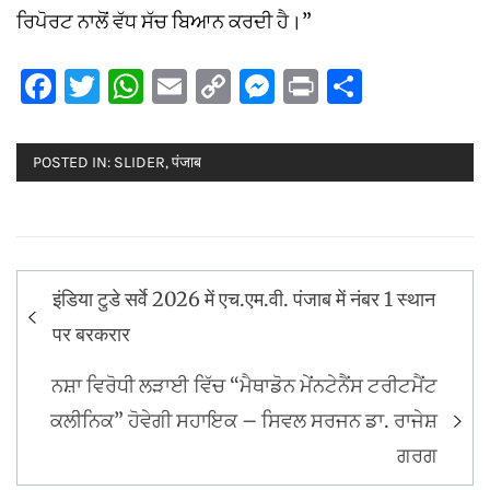
ਰਿਪੋਰਟ ਨਾਲੋਂ ਵੱਧ ਸੱਚ ਬਿਆਨ ਕਰਦੀ ਹੈ।”
Facebook
Twitter
WhatsApp
Email
Copy
Messenger
Print
Share
Link
POSTED IN:
SLIDER
,
पंजाब
Post
इंडिया टुडे सर्वे 2026 में एच.एम.वी. पंजाब में नंबर 1 स्थान
navigation
पर बरकरार
ਨਸ਼ਾ ਵਿਰੋਧੀ ਲੜਾਈ ਵਿੱਚ “ਮੈਥਾਡੋਨ ਮੇਂਨਟੇਨੈਂਸ ਟਰੀਟਮੈਂਟ
ਕਲੀਨਿਕ” ਹੋਵੇਗੀ ਸਹਾਇਕ – ਸਿਵਲ ਸਰਜਨ ਡਾ. ਰਾਜੇਸ਼
ਗਰਗ