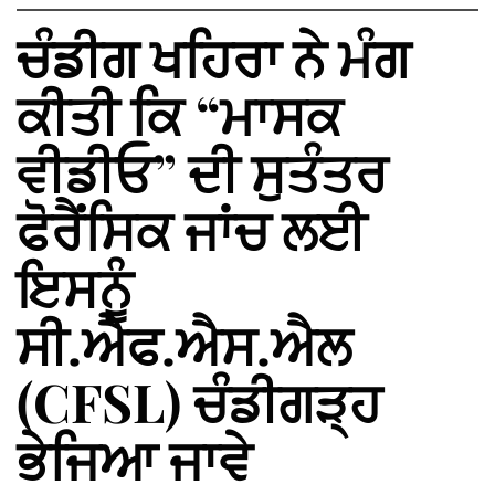
ਚੰਡੀਗ ਖਹਿਰਾ ਨੇ ਮੰਗ
ਕੀਤੀ ਕਿ “ਮਾਸਕ
ਵੀਡੀਓ” ਦੀ ਸੁਤੰਤਰ
ਫੋਰੈਂਸਿਕ ਜਾਂਚ ਲਈ
ਇਸਨੂੰ
ਸੀ.ਐਫ.ਐਸ.ਐਲ
(CFSL) ਚੰਡੀਗੜ੍ਹ
ਭੇਜਿਆ ਜਾਵੇ