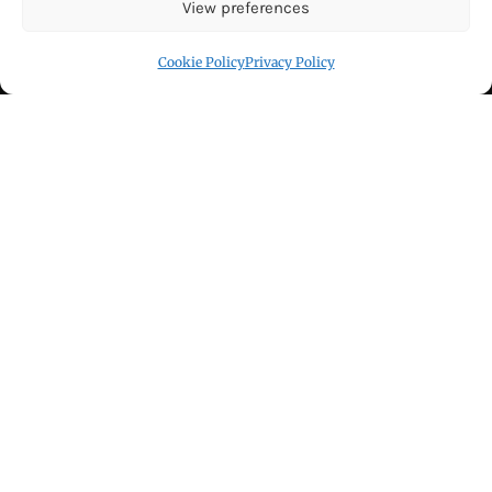
View preferences
Cookie Policy
Privacy Policy
Click to accept marketing cookies and
enable this content
Copyright © All right reserved Powered by Uday Darpan
Theme: Royal News by
ThemeinWP
हिन्दी / ਹਿੰਦੀ
पंजाबी / ਪੰਜਾਬੀ