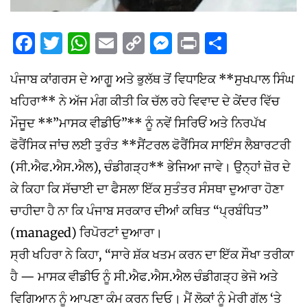
Facebook
Twitter
WhatsApp
Email
Copy
Messenger
Print
Share
Link
ਪੰਜਾਬ ਕਾਂਗਰਸ ਦੇ ਆਗੂ ਅਤੇ ਭੁਲੱਥ ਤੋਂ ਵਿਧਾਇਕ **ਸੁਖਪਾਲ ਸਿੰਘ
ਖਹਿਰਾ** ਨੇ ਅੱਜ ਮੰਗ ਕੀਤੀ ਕਿ ਚੱਲ ਰਹੇ ਵਿਵਾਦ ਦੇ ਕੇਂਦਰ ਵਿੱਚ
ਮੌਜੂਦ **”ਮਾਸਕ ਵੀਡੀਓ”** ਨੂੰ ਨਵੇਂ ਸਿਰਿਓਂ ਅਤੇ ਨਿਰਪੱਖ
ਫੋਰੈਂਸਿਕ ਜਾਂਚ ਲਈ ਤੁਰੰਤ **ਸੈਂਟਰਲ ਫੋਰੈਂਸਿਕ ਸਾਇੰਸ ਲੈਬਾਰਟਰੀ
(ਸੀ.ਐਫ.ਐਸ.ਐਲ), ਚੰਡੀਗੜ੍ਹ** ਭੇਜਿਆ ਜਾਵੇ। ਉਨ੍ਹਾਂ ਜ਼ੋਰ ਦੇ
ਕੇ ਕਿਹਾ ਕਿ ਸੱਚਾਈ ਦਾ ਫੈਸਲਾ ਇੱਕ ਸੁਤੰਤਰ ਸੰਸਥਾ ਦੁਆਰਾ ਹੋਣਾ
ਚਾਹੀਦਾ ਹੈ ਨਾ ਕਿ ਪੰਜਾਬ ਸਰਕਾਰ ਦੀਆਂ ਕਥਿਤ “ਪ੍ਰਬੰਧਿਤ”
(managed) ਰਿਪੋਰਟਾਂ ਦੁਆਰਾ।
ਸ੍ਰੀ ਖਹਿਰਾ ਨੇ ਕਿਹਾ, “ਸਾਰੇ ਸ਼ੱਕ ਖਤਮ ਕਰਨ ਦਾ ਇੱਕ ਸੌਖਾ ਤਰੀਕਾ
ਹੈ — ਮਾਸਕ ਵੀਡੀਓ ਨੂੰ ਸੀ.ਐਫ.ਐਸ.ਐਲ ਚੰਡੀਗੜ੍ਹ ਭੇਜੋ ਅਤੇ
ਵਿਗਿਆਨ ਨੂੰ ਆਪਣਾ ਕੰਮ ਕਰਨ ਦਿਓ। ਮੈਂ ਲੋਕਾਂ ਨੂੰ ਮੇਰੀ ਗੱਲ ‘ਤੇ