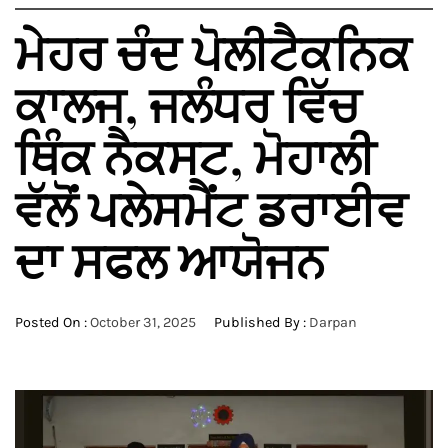
ਮੇਹਰ ਚੰਦ ਪੋਲੀਟੈਕਨਿਕ
ਕਾਲਜ, ਜਲੰਧਰ ਵਿੱਚ
ਥਿੰਕ ਨੈਕਸਟ, ਮੋਹਾਲੀ
ਵੱਲੋਂ ਪਲੇਸਮੈਂਟ ਡਰਾਈਵ
ਦਾ ਸਫਲ ਆਯੋਜਨ
Posted On :
October 31, 2025
Published By :
Darpan