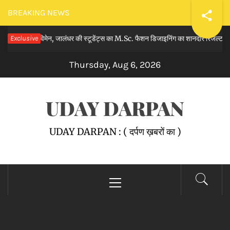
Skip
BREAKING NEWS
to
र विमेन, जालंधर की स्टूडेंट्स का M.Sc. फैशन डिजाइनिंग का शानदार रिजल्ट घोषित किय
Exclusive
content
Thursday, Aug 6, 2026
UDAY DARPAN
UDAY DARPAN : ( दर्पण ख़बरों का )
Primary
Menu