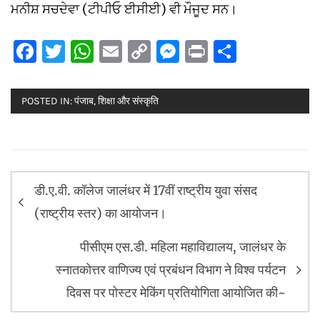
ਮਨੀਸ਼ ਸਚਦੇਵਾ (ਟੀਪੀਓ ਈਸੀਈ) ਵੀ ਮੌਜੂਦ ਸਨ।
Facebook
Twitter
WhatsApp
Email
Copy
Messenger
Print
Share
Link
POSTED IN:
पंजाब
,
शिक्षा और संस्कृति
Post
डी.ए.वी. कॉलेज जालंधर में 17वीं राष्ट्रीय युवा संसद
navigation
(राष्ट्रीय स्तर) का आयोजन।
पीसीएम एस.डी. महिला महाविद्यालय, जालंधर के
स्नातकोत्तर वाणिज्य एवं प्रबंधन विभाग ने विश्व पर्यटन
दिवस पर पोस्टर मेकिंग प्रतियोगिता आयोजित की~