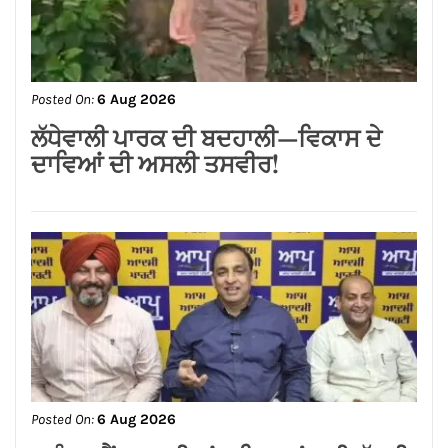
ਬਿਜਲੀ ਬਿੱਲ ਮੁਆਫ਼ ਕਰਕੇ ਪੰਜਾਬ ਸਰਕਾਰ ਨੇ
ਗਊਸ਼ਲਾਵਾਂ ਨੂੰ ਵੱਡੀ ਰਾਹਤ ਦਿੱਤੀ : ਕੀਮਤੀ
ਭਗਤ
Posted On:
6 Aug 2026
ਸ਼੍*ਰੀ ਕਸ਼ਟ ਨਿਵਾਰਣ ਬਾਲਾਜੀ ਮੰਦਰ, ਬਾਜ਼ਾਰ
ਸ਼ੇਖਾਂ, ਜਲੰਧਰ ਕਮੇਟੀ ਨੇ ਭਾਜਪਾ ਪੰਜਾਬ ਦੇ
ਨਵਨਿਯੁਕਤ ਪ੍ਰਦੇਸ਼ ਉਪ-ਪ੍ਰਧਾਨ ਸੁਸ਼ੀਲ
ਕੁਮਾਰ ਰਿੰਕੂ ਦਾ ਕੀਤਾ ਭਵਿਆ ਸਵਾਗਤ ਅਤੇ