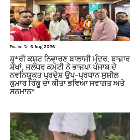
Posted On:
6 Aug 2026
ਸਪੀਕਰ ਇਹ ਯਕੀਨੀ ਬਣਾਉਣ ਕਿ ਇਕਪੱਖੀ
ਰਾਜਨੀਤੀ ਤੱਥਾਂ ਅਤੇ ਨਿਰਪੱਖਤਾ ‘ਤੇ ਹਾਵੀ ਨਾ
ਹੋਵੇ: ਅਸ਼ਵਨੀ ਸ਼ਰਮਾ*
Posted On:
6 Aug 2026