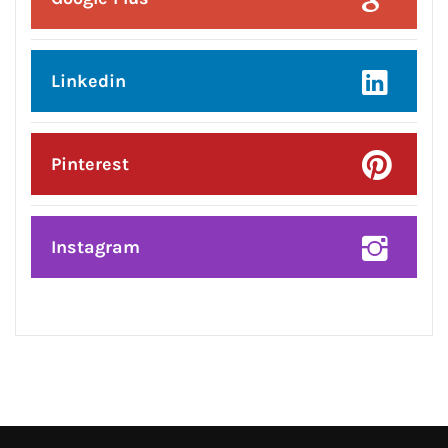
Posted On:
6 Aug 2026
ਜਲੰਧਰ ਸੈਂਟਰਲ ਦੀਆਂ ਮਹਿਲਾਵਾਂ ਲਈ ਰੱਖੜੀ
ਦਾ ਤੋਹਫ਼ਾ: ਨਿਤਿਨ ਕੋਹਲੀ ਨੇ ਅਗਲੇ ਛੇ
ਮਹੀਨਿਆਂ ਵਿੱਚ ₹59 ਕਰੋੜ ਦੇ ਵਿਕਾਸ ਕਾਰਜਾਂ
ਦਾ ਕੀਤਾ ਐਲਾਨ
CONNECT WITH US:
Facebook