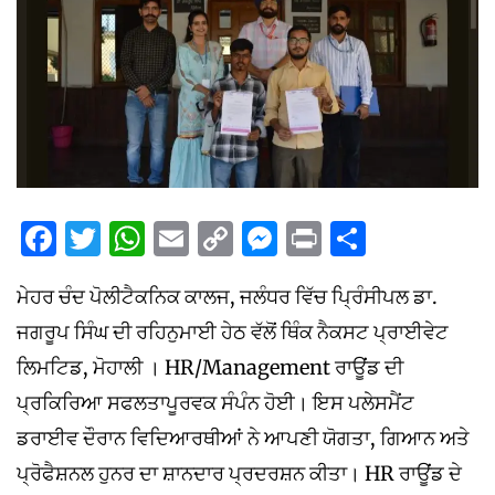
Facebook
Twitter
WhatsApp
Email
Copy
Messenger
Print
Share
Link
ਮੇਹਰ ਚੰਦ ਪੋਲੀਟੈਕਨਿਕ ਕਾਲਜ, ਜਲੰਧਰ ਵਿੱਚ ਪ੍ਰਿੰਸੀਪਲ ਡਾ.
ਜਗਰੂਪ ਸਿੰਘ ਦੀ ਰਹਿਨੁਮਾਈ ਹੇਠ ਵੱਲੋਂ ਥਿੰਕ ਨੈਕਸਟ ਪ੍ਰਾਈਵੇਟ
ਲਿਮਟਿਡ, ਮੋਹਾਲੀ । HR/Management ਰਾਊਂਡ ਦੀ
ਪ੍ਰਕਿਰਿਆ ਸਫਲਤਾਪੂਰਵਕ ਸੰਪੰਨ ਹੋਈ। ਇਸ ਪਲੇਸਮੈਂਟ
ਡਰਾਈਵ ਦੌਰਾਨ ਵਿਦਿਆਰਥੀਆਂ ਨੇ ਆਪਣੀ ਯੋਗਤਾ, ਗਿਆਨ ਅਤੇ
ਪ੍ਰੋਫੈਸ਼ਨਲ ਹੁਨਰ ਦਾ ਸ਼ਾਨਦਾਰ ਪ੍ਰਦਰਸ਼ਨ ਕੀਤਾ। HR ਰਾਊਂਡ ਦੇ