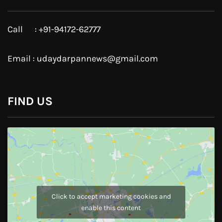
Google Plus
Linkedin
Pinterest
Instagram
JOIN US
Like Us On