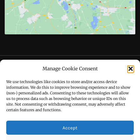
Follow Us On
CONTACT US
Manage Cookie Consent
Call : +91-94172-62777
We use technologies like cookies to store and/or access device
Email : udaydarpannews@gmail.com
information. We do this to improve browsing experience and to show
(non-) personalized ads. Consenting to these technologies will allow
us to process data such as browsing behavior or unique IDs on this
site. Not consenting or withdrawing consent, may adversely affect
certain features and functions.
FIND US
Accept