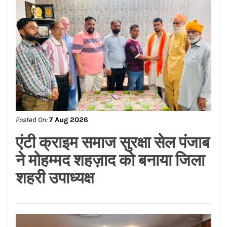
ਨੰਬਰ 82 ਵਿੱਚ ਰਾਸ਼ਨ ਵੰਡ, ਲੋਕਾਂ
ਦੀ ਸੇਵਾ ਦਾ ਸਿਲਸਿਲਾ ਜਾਰੀ
Posted On:
7 Aug 2026
ਮਾਨ ਸਰਕਾਰ ਦਾ ਸ਼ਲਾਘਾਯੋਗ