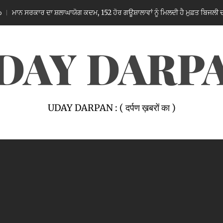
ਲਾਘਾਯੋਗ ਕਦਮ, 152 ਹੋਰ ਗਊਸ਼ਾਲਾਵਾਂ ਨੂੰ ਮਿਲਦੀ ਹੈ ਮੁਫ਼ਤ ਬਿਜਲੀ ਦੀ ਸਹੂਲਤ: ਸੰਜੀਵ ਭਗਤ
DAY DARP
UDAY DARPAN : ( दर्पण ख़बरों का )