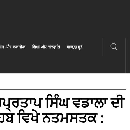
ज्ञान और तकनीक
शिक्षा और संस्कृति
माजूदा मुद्दे
ਪ੍ਰਤਾਪ ਸਿੰਘ ਵਡਾਲਾ ਦੀ
ਿਬ ਵਿਖੇ ਨਤਮਸਤਕ :