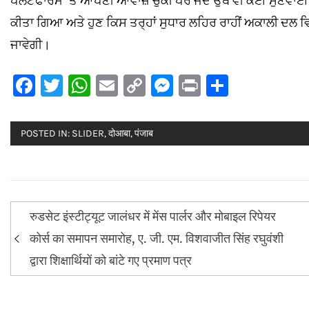
ਪਲੇਟਫਾਰਮ ’ਤੇ ਆਪਣੀ ਆਵਾਜ਼ ਚੁੱਕੀ ਪਰ ਜਦੋਂ ਉਥੇ ਵੀ ਕੋਈ ਸੁਣਵਾਈ
ਕੀਤਾ ਗਿਆ ਅਤੇ ਹੁਣ ਕਿਸ ਤਰ੍ਹਾਂ ਸੁਧਾਰ ਲਹਿਰ ਰਾਹੀਂ ਅਕਾਲੀ ਦਲ 
ਜਾਵੇਗੀ।
Facebook
Twitter
WhatsApp
Email
Copy
Messenger
Print
Share
Link
POSTED IN:
SLIDER
,
दोआबा
,
पंजाब
Post
रुडसेट इंस्टीट्यूट जालंधर में मेंस पार्लर और मोबाइल रिपेयर
navigation
कोर्स का समापन समारोह, ए. जी. एम. विशवाजीत सिंह रघुवंशी
द्वारा शिक्षार्थियों को बांटे गए प्रमाण पत्र