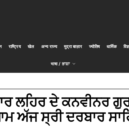
न
राष्ट्रिय
खेल
अन्य राज्य
मुद्रा बाज़ार
ज्योतिष
धार्मिक
वि
भाषा / ਭਾਸ਼ਾ
ਾਰ ਲਹਿਰ ਦੇ ਕਨਵੀਨਰ ਗੁਰ
 ਅੱਜ ਸ੍ਰੀ ਦਰਬਾਰ ਸਾਹ