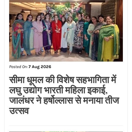
ਕਦਮ, 152 ਹੋਰ ਗਊਸ਼ਾਲਾਵਾਂ ਨੂੰ
ਮਿਲਦੀ ਹੈ ਮੁਫ਼ਤ ਬਿਜਲੀ ਦੀ
ਸਹੂਲਤ: ਸੰਜੀਵ ਭਗਤ
Posted On:
7 Aug 2026
एंटी क्राइम समाज सुरक्षा सेल पंजाब