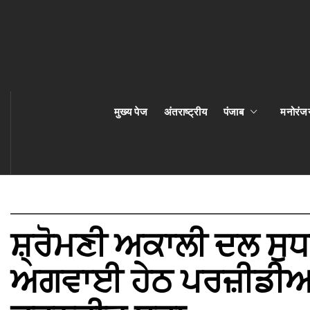
मुख्य पेज
अंतराष्ट्रीय
पंजाब
मनोरंज
ਸ਼੍ਰੋਮਣੀ ਅਕਾਲੀ ਦਲ ਸੁਧ
ਅਗਵਾਈ ਹੇਠ ਪਰਜ਼ੀਡੀਆਮ