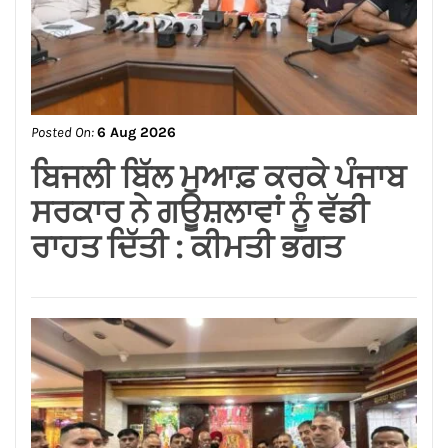
Posted On:
6 Aug 2026
ਸਪੀਕਰ ਇਹ ਯਕੀਨੀ ਬਣਾਉਣ ਕਿ
ਇਕਪੱਖੀ ਰਾਜਨੀਤੀ ਤੱਥਾਂ ਅਤੇ
ਨਿਰਪੱਖਤਾ ‘ਤੇ ਹਾਵੀ ਨਾ ਹੋਵੇ:
ਅਸ਼ਵਨੀ ਸ਼ਰਮਾ*