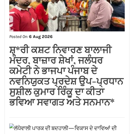
Posted On:
6 Aug 2026
ਬਿਜਲੀ ਬਿੱਲ ਮੁਆਫ਼ ਕਰਕੇ ਪੰਜਾਬ
ਸਰਕਾਰ ਨੇ ਗਊਸ਼ਲਾਵਾਂ ਨੂੰ ਵੱਡੀ
ਰਾਹਤ ਦਿੱਤੀ : ਕੀਮਤੀ ਭਗਤ