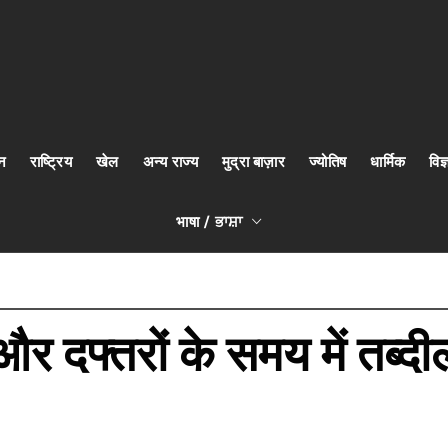
न
राष्ट्रिय
खेल
अन्य राज्य
मुद्रा बाज़ार
ज्योतिष
धार्मिक
वि
भाषा / ਭਾਸ਼ਾ
 और दफ्तरों के समय में तब्दी