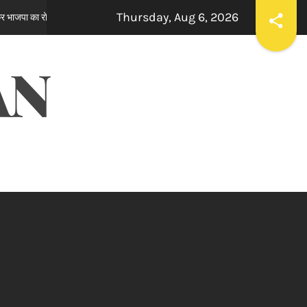
Thursday, Aug 6, 2026
्शन
ਸਪੀਕਰ ਇਹ ਯਕੀਨੀ ਬਣਾਉਣ ਕਿ ਇਕਪੱਖੀ ਰਾਜਨੀਤੀ ਤੱਥਾਂ ਅਤੇ
2 hours ago
AN