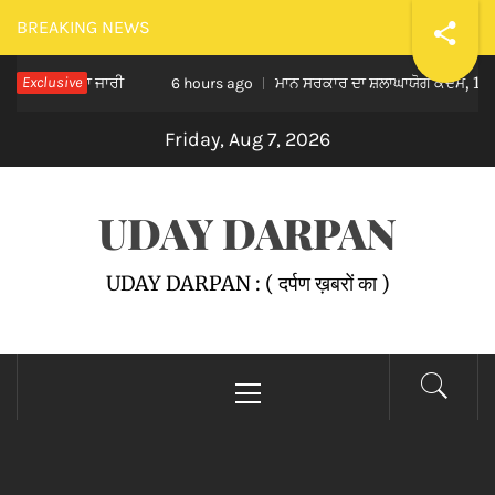
Skip
BREAKING NEWS
to
 ਸਿਲਸਿਲਾ ਜਾਰੀ
Exclusive
ਮਾਨ ਸਰਕਾਰ ਦਾ ਸ਼ਲਾਘਾਯੋਗ ਕਦਮ, 152 ਹੋਰ ਗਊਸ਼
content
6 hours ago
Friday, Aug 7, 2026
UDAY DARPAN
UDAY DARPAN : ( दर्पण ख़बरों का )
Primary
Menu