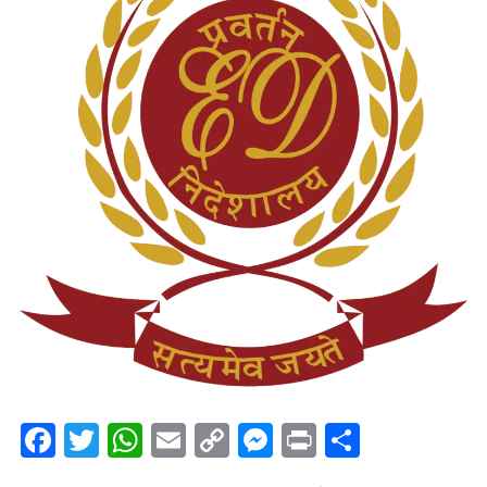
Facebook
Twitter
WhatsApp
Email
Copy
Messenger
Print
Share
Link