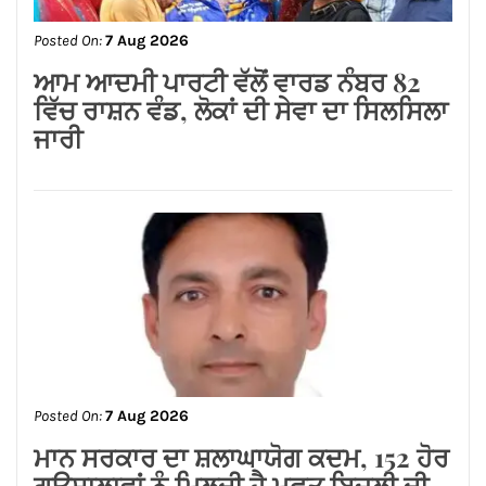
Posted On:
7 Aug 2026
ਆਮ ਆਦਮੀ ਪਾਰਟੀ ਵੱਲੋਂ ਵਾਰਡ ਨੰਬਰ 82
ਵਿੱਚ ਰਾਸ਼ਨ ਵੰਡ, ਲੋਕਾਂ ਦੀ ਸੇਵਾ ਦਾ ਸਿਲਸਿਲਾ
ਜਾਰੀ
Posted On:
7 Aug 2026
ਮਾਨ ਸਰਕਾਰ ਦਾ ਸ਼ਲਾਘਾਯੋਗ ਕਦਮ, 152 ਹੋਰ
ਗਊਸ਼ਾਲਾਵਾਂ ਨੂੰ ਮਿਲਦੀ ਹੈ ਮੁਫ਼ਤ ਬਿਜਲੀ ਦੀ