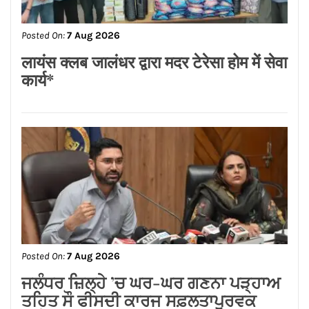
Posted On:
7 Aug 2026
लायंस क्लब जालंधर द्वारा मदर टेरेसा होम में सेवा
कार्य*
Posted On:
7 Aug 2026
ਜਲੰਧਰ ਜ਼ਿਲ੍ਹੇ ’ਚ ਘਰ-ਘਰ ਗਣਨਾ ਪੜ੍ਹਾਅ
ਤਹਿਤ ਸੌ ਫੀਸਦੀ ਕਾਰਜ ਸਫ਼ਲਤਾਪੂਰਵਕ