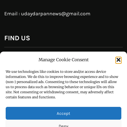
Follow Us On
CONTACT US
Manage Cookie Consent
Call : +91-94172-62777
We use technologies like cookies to store and/or access device
Email : udaydarpannews@gmail.com
information. We do this to improve browsing experience and to show
(non-) personalized ads. Consenting to these technologies will allow
us to process data such as browsing behavior or unique IDs on this
site. Not consenting or withdrawing consent, may adversely affect
certain features and functions.
FIND US
Accept
Deny