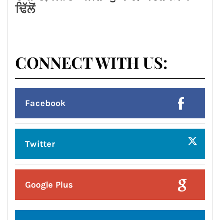
Posted On:
5 Aug 2026
ਆਪ’ ਸਰਕਾਰ ਦੀਆਂ ਨਾਕਾਮੀਆਂ ਕਾਰਨ
ਪੰਜਾਬ ‘ਚ ਪ੍ਰਸ਼ਾਸਨਿਕ ਐਮਰਜੈਂਸੀ ਵਰਗੇ
ਹਾਲਾਤ, ਜਨਤਾ ਖੱਜਲ-ਖੁਆਰ: ਕੇਵਲ ਸਿੰਘ
ਢਿੱਲੋਂ
CONNECT WITH US:
Facebook