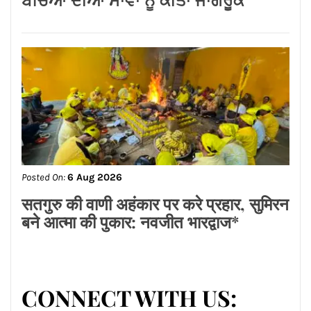
Posted On:
6 Aug 2026
ਸਾਢੇ ਚਾਰ ਸਾਲਾਂ ‘ਚ 2 ਸਕੂਲ ਖੁੱਲ੍ਹਣਾ ਤੇ 7 ਹੋਏ
ਬੰਦ ਹੋਣਾ ‘ਆਪ’ ਦੀ ਫੇਲ੍ਹ’ਸਿੱਖਿਆ ਕ੍ਰਾਂਤੀ’
ਦਾ ਸਬੂਤ: ਕੇਵਲ ਸਿੰਘ ਢਿੱਲੋਂ