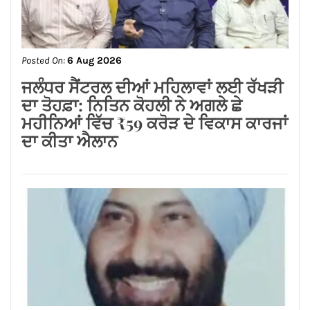
ਸ਼੍*ਰੀ ਕਸ਼ਟ ਨਿਵਾਰਣ ਬਾਲਾਜੀ ਮੰਦਰ, ਬਾਜ਼ਾਰ
ਸ਼ੇਖਾਂ, ਜਲੰਧਰ ਕਮੇਟੀ ਨੇ ਭਾਜਪਾ ਪੰਜਾਬ ਦੇ
ਨਵਨਿਯੁਕਤ ਪ੍ਰਦੇਸ਼ ਉਪ-ਪ੍ਰਧਾਨ ਸੁਸ਼ੀਲ
ਕੁਮਾਰ ਰਿੰਕੂ ਦਾ ਕੀਤਾ ਭਵਿਆ ਸਵਾਗਤ ਅਤੇ
ਸਨਮਾਨ*
Posted On:
6 Aug 2026
ਲੱਧੇਵਾਲੀ ਪਾਰਕ ਦੀ ਬਦਹਾਲੀ—ਵਿਕਾਸ ਦੇ
ਦਾਵਿਆਂ ਦੀ ਅਸਲੀ ਤਸਵੀਰ!