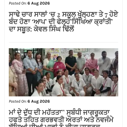
Posted On:
6 Aug 2026
ਜਲੰਧਰ ਸੈਂਟਰਲ ਦੀਆਂ ਮਹਿਲਾਵਾਂ ਲਈ ਰੱਖੜੀ
ਦਾ ਤੋਹਫ਼ਾ: ਨਿਤਿਨ ਕੋਹਲੀ ਨੇ ਅਗਲੇ ਛੇ
ਮਹੀਨਿਆਂ ਵਿੱਚ ₹59 ਕਰੋੜ ਦੇ ਵਿਕਾਸ ਕਾਰਜਾਂ
ਦਾ ਕੀਤਾ ਐਲਾਨ