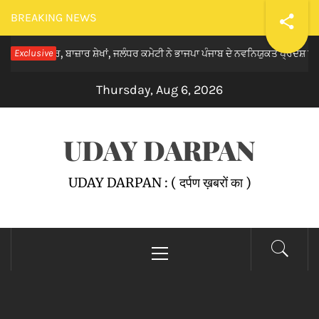
Skip
BREAKING NEWS
to
ੀ ਮੰਦਰ, ਬਾਜ਼ਾਰ ਸ਼ੇਖਾਂ, ਜਲੰਧਰ ਕਮੇਟੀ ਨੇ ਭਾਜਪਾ ਪੰਜਾਬ ਦੇ ਨਵਨਿਯੁਕਤ ਪ੍ਰਦੇਸ਼ ਉਪ-ਪ੍ਰ
Exclusive
content
Thursday, Aug 6, 2026
UDAY DARPAN
UDAY DARPAN : ( दर्पण ख़बरों का )
Primary
Menu