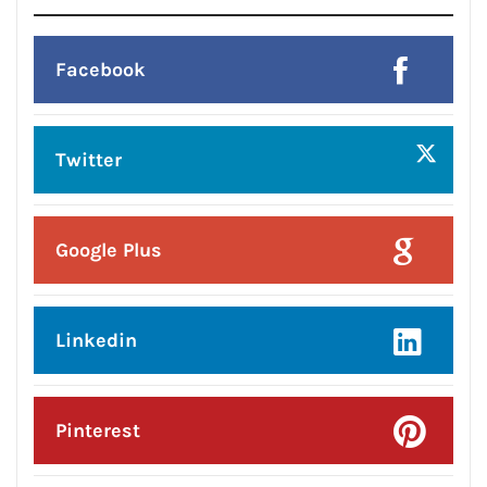
Posted On:
6 Aug 2026
ਮਾਂ ਦੇ ਦੁੱਧ ਦੀ ਮਹੱਤਤਾ’’ ਸਬੰਧੀ ਜਾਗਰੂਕਤਾ
ਹਫਤੇ ਤਹਿਤ ਗਰਭਵਤੀ ਔਰਤਾਂ ਅਤੇ ਨਵਜੰਮੇ
ਬੱਚਿਆਂ ਦੀਆਂ ਮਾਵਾਂ ਨੂੰ ਕੀਤਾ ਜਾਗਰੂਕ
Posted On:
6 Aug 2026