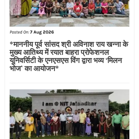
Posted On:
7 Aug 2026
ਜਲੰਧਰ ਜ਼ਿਲ੍ਹੇ ’ਚ ਘਰ-ਘਰ ਗਣਨਾ ਪੜ੍ਹਾਅ
ਤਹਿਤ ਸੌ ਫੀਸਦੀ ਕਾਰਜ ਸਫ਼ਲਤਾਪੂਰਵਕ
ਮੁਕੰਮਲ
Posted On:
7 Aug 2026
ਵਿਧਾਨ ਸਭਾ ਕਮੇਟੀ ਦੀ ਰਿਪੋਰਟ ਨੇ ਖੋਲ੍ਹੀ