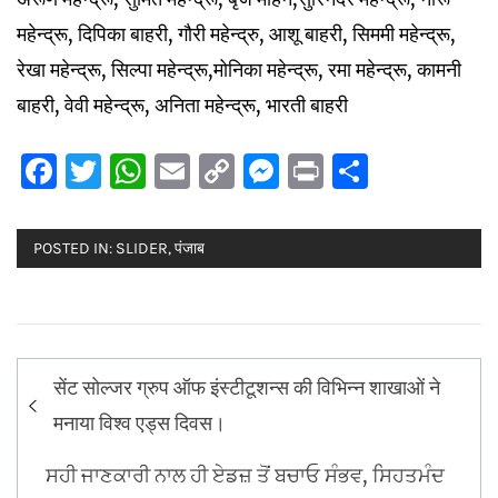
महेन्द्रू, दिपिका बाहरी, गौरी महेन्द्रु, आशू बाहरी, सिममी महेन्द्रू,
रेखा महेन्द्रू, सिल्पा महेन्द्रू,मोनिका महेन्द्रू, रमा महेन्द्रू, कामनी
बाहरी, वेवी महेन्द्रू, अनिता महेन्द्रू, भारती बाहरी
Facebook
Twitter
WhatsApp
Email
Copy
Messenger
Print
Share
Link
POSTED IN:
SLIDER
,
पंजाब
Post
सेंट सोल्जर ग्रुप ऑफ इंस्टीटूशन्स की विभिन्न शाखाओं ने
navigation
मनाया विश्व एड्स दिवस।
ਸਹੀ ਜਾਣਕਾਰੀ ਨਾਲ ਹੀ ਏਡਜ਼ ਤੋਂ ਬਚਾਓ ਸੰਭਵ, ਸਿਹਤਮੰਦ