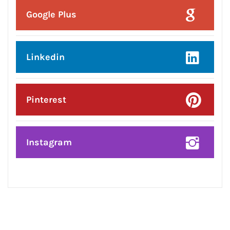
Posted On:
7 Aug 2026
ਆਈਸੀਸੀਆਰ ਅਤੇ ਸਟੱਡੀ ਇਨ ਇੰਡੀਆ
ਪ੍ਰੋਗਰਾਮ ਰਾਹੀਂ ਐਨਆਈਟੀ ਜਲੰਧਰ ਵਿੱਚ
ਵਧੇ ਵਿਦੇਸ਼ੀ ਵਿਦਿਆਰਥੀਆਂ ਦੇ ਦਾਖਲੇ*
CONNECT WITH US: