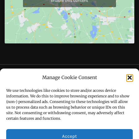
Like Us On
Follow Us On
CONTACT US
Manage Cookie Consent
Call : +91-94172-62777
We use technologies like cookies to store and/or access device
Email : udaydarpannews@gmail.com
information. We do this to improve browsing experience and to show
(non-) personalized ads. Consenting to these technologies will allow
us to process data such as browsing behavior or unique IDs on this
site. Not consenting or withdrawing consent, may adversely affect
certain features and functions.
FIND US
Accept