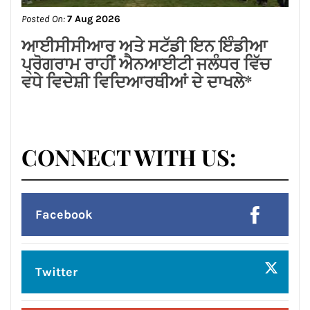
‘ਯੁੱਧ ਨਸ਼ੇ ਵਿਰੁੱਧ’ ਮੁਹਿੰਮ ਦੀ ਪੋਲ: ਢਿੱਲੋਂ*
Posted On:
7 Aug 2026
*माननीय पूर्व सांसद श्री अविनाश राय खन्ना के
मुख्य आतिथ्य में रयात बाहरा प्रोफेशनल
यूनिवर्सिटी के एनएसएस विंग द्वारा भव्य ‘मिलन
भोज’ का आयोजन*