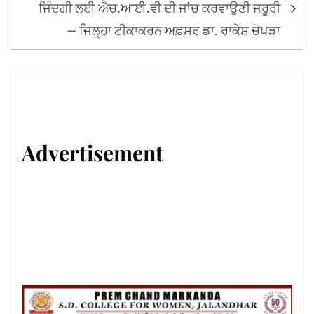
ਜਿੰਦਗੀ ਲਈ ਐਚ.ਆਈ.ਵੀ ਦੀ ਜਾਂਚ ਕਰਵਾਉਣੀ ਜਰੂਰੀ
– ਜਿਲ੍ਹਾ ਟੀਕਾਕਰਨ ਅਫ਼ਸਰ ਡਾ. ਰਾਕੇਸ਼ ਚੋਪੜਾ
Advertisement