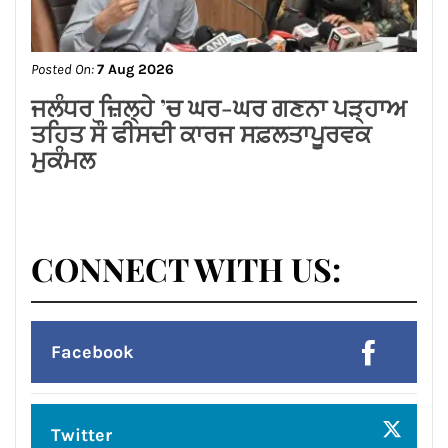
Posted On:
7 Aug 2026
सीमा धूमल की विशेष सहभागिता में लघु उद्योग
भारती महिला इकाई, जालंधर ने हर्षोल्लास से
मनाया तीज उत्सव
Posted On:
7 Aug 2026
लायंस क्लब जालंधर द्वारा मदर टेरेसा होम में सेवा
कार्य*