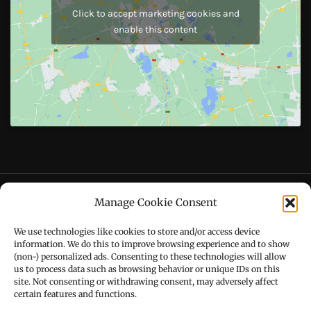
Like Us On
Follow Us On
CONTACT US
Manage Cookie Consent
Call : +91-94172-62777
We use technologies like cookies to store and/or access device
Email : udaydarpannews@gmail.com
information. We do this to improve browsing experience and to show
(non-) personalized ads. Consenting to these technologies will allow
us to process data such as browsing behavior or unique IDs on this
site. Not consenting or withdrawing consent, may adversely affect
certain features and functions.
FIND US