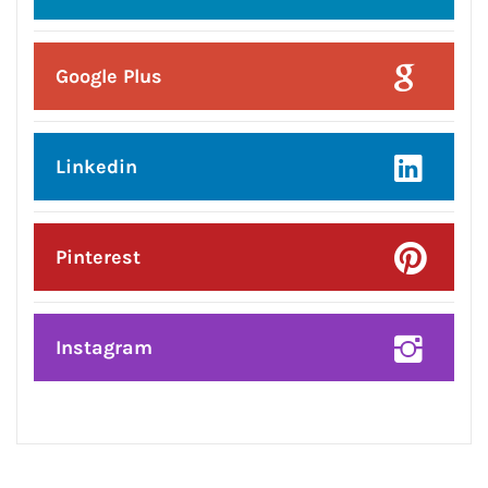
Posted On:
7 Aug 2026
ਜਲੰਧਰ ਜ਼ਿਲ੍ਹੇ ’ਚ ਘਰ-ਘਰ ਗਣਨਾ ਪੜ੍ਹਾਅ
ਤਹਿਤ ਸੌ ਫੀਸਦੀ ਕਾਰਜ ਸਫ਼ਲਤਾਪੂਰਵਕ
ਮੁਕੰਮਲ
CONNECT WITH US: