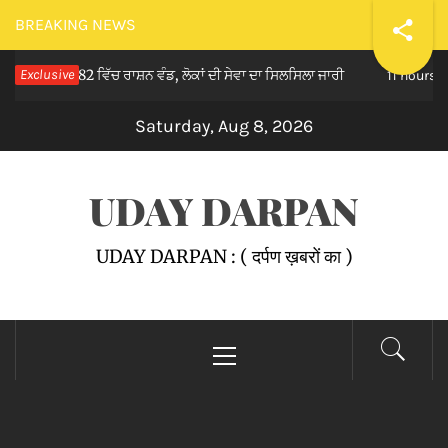
Skip
BREAKING NEWS
to
ਬਰ 82 ਵਿੱਚ ਰਾਸ਼ਨ ਵੰਡ, ਲੋਕਾਂ ਦੀ ਸੇਵਾ ਦਾ ਸਿਲਸਿਲਾ ਜਾਰੀ
Exclusive
ਮਾ
content
11 hours ago
Saturday, Aug 8, 2026
UDAY DARPAN
UDAY DARPAN : ( दर्पण ख़बरों का )
Primary
Menu