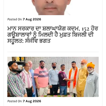
Posted On:
7 Aug 2026
ਆਮ ਆਦਮੀ ਪਾਰਟੀ ਵੱਲੋਂ ਵਾਰਡ ਨੰਬਰ 82
ਵਿੱਚ ਰਾਸ਼ਨ ਵੰਡ, ਲੋਕਾਂ ਦੀ ਸੇਵਾ ਦਾ ਸਿਲਸਿਲਾ
ਜਾਰੀ