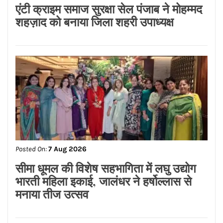
Posted On:
7 Aug 2026
ਮਾਨ ਸਰਕਾਰ ਦਾ ਸ਼ਲਾਘਾਯੋਗ ਕਦਮ, 152 ਹੋਰ
ਗਊਸ਼ਾਲਾਵਾਂ ਨੂੰ ਮਿਲਦੀ ਹੈ ਮੁਫ਼ਤ ਬਿਜਲੀ ਦੀ
ਸਹੂਲਤ: ਸੰਜੀਵ ਭਗਤ