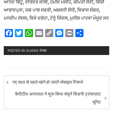
ਆਨੰਦ ਬਿੱਟੂ, ਵਰਿੰਦਰ ਕਾਲੀ, ਹਮੀਦ ਮਸੀਹ, ਕੀਮਤੀ ਸੈਣੀ, ਵਿੱਕੀ
ਆਬਾਦਪੁਰਾ, ਯਸ਼ ਪਾਲ ਸਫਰੀ, ਅਸ਼ਵਨੀ ਸੋਂਧੀ, ਵਿਕਾਸ ਸੰਗਰ,
ਮਨਦੀਪ ਜੱਸਲ, ਵਿਜੇ ਦਕੋਹਾ, ਟੋਨੂੰ ਜਿੰਦਲ, ਮੁਨੀਸ਼ ਪਾਹਵਾ ਮੌਜੂਦ ਸਨ
Facebook
Twitter
WhatsApp
Email
Copy
Messenger
Print
Share
Link
POSTED IN:
SLIDER
,
पंजाब
Post
नए साल से पहले महंगे हो जाएंगे मोबाइल रिचार्ज
navigation
कैपीटौल अस्पताल ने शुरू किया संपूर्ण किडनी ट्रांसप्लांट
यूनिट