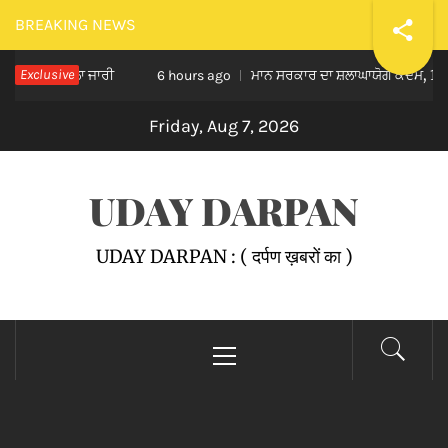
Skip
BREAKING NEWS
to
 ਸਿਲਸਿਲਾ ਜਾਰੀ
Exclusive
ਮਾਨ ਸਰਕਾਰ ਦਾ ਸ਼ਲਾਘਾਯੋਗ ਕਦਮ, 152 ਹੋਰ ਗਊਸ਼
content
6 hours ago
Friday, Aug 7, 2026
UDAY DARPAN
UDAY DARPAN : ( दर्पण ख़बरों का )
Primary
Menu