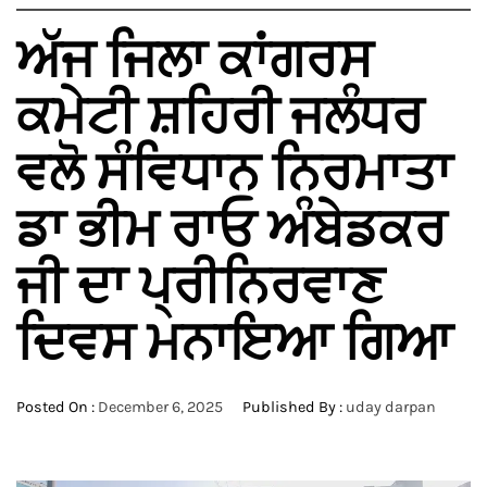
ਅੱਜ ਜਿਲਾ ਕਾਂਗਰਸ
ਕਮੇਟੀ ਸ਼ਹਿਰੀ ਜਲੰਧਰ
ਵਲੋ ਸੰਵਿਧਾਨ ਨਿਰਮਾਤਾ
ਡਾ ਭੀਮ ਰਾਓ ਅੰਬੇਡਕਰ
ਜੀ ਦਾ ਪ੍ਰੀਨਿਰਵਾਣ
ਦਿਵਸ ਮਨਾਇਆ ਗਿਆ
Posted On :
December 6, 2025
Published By :
uday darpan