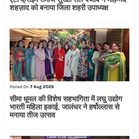
शहज़ाद को बनाया जिला शहरी उपाध्यक्ष
Posted On:
7 Aug 2026
सीमा धूमल की विशेष सहभागिता में लघु उद्योग
भारती महिला इकाई, जालंधर ने हर्षोल्लास से
मनाया तीज उत्सव