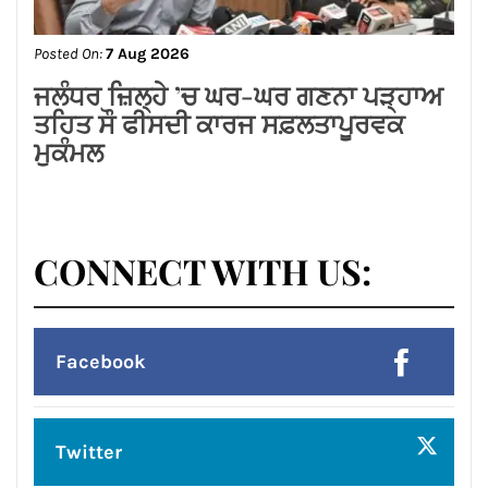
Posted On:
7 Aug 2026
ਜਲੰਧਰ ਜ਼ਿਲ੍ਹੇ ’ਚ ਘਰ-ਘਰ ਗਣਨਾ ਪੜ੍ਹਾਅ
ਤਹਿਤ ਸੌ ਫੀਸਦੀ ਕਾਰਜ ਸਫ਼ਲਤਾਪੂਰਵਕ
ਮੁਕੰਮਲ
CONNECT WITH US:
Facebook
Twitter