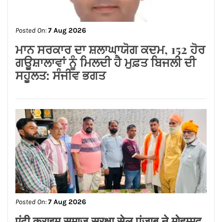
Posted On:
7 Aug 2026
ਮਾਨ ਸਰਕਾਰ ਦਾ ਸ਼ਲਾਘਾਯੋਗ ਕਦਮ, 152 ਹੋਰ
ਗਊਸ਼ਾਲਾਵਾਂ ਨੂੰ ਮਿਲਦੀ ਹੈ ਮੁਫ਼ਤ ਬਿਜਲੀ ਦੀ
ਸਹੂਲਤ: ਸੰਜੀਵ ਭਗਤ
Posted On:
7 Aug 2026
एंटी क्राइम समाज सुरक्षा सेल पंजाब ने मोहम्मद