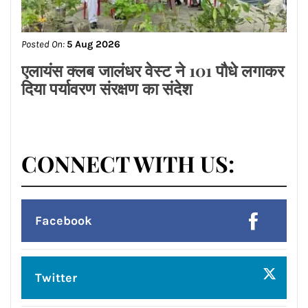
Posted On:
5 Aug 2026
ਰਾਕੇਸ਼ ਰਾਠੌਰ ਦੇ ਪ੍ਰਦੇਸ਼ ਉਪ ਪ੍ਰਧਾਨ ਬਣਨ
‘ਤੇ ਕੈਂਟ ਵਿਧਾਨ ਸਭਾ ਖੇਤਰ ਦੇ ਭਾਜਪਾ ਆਗੂਆਂ
ਵੱਲੋਂ ਵਧਾਈਆਂ
Posted On:
5 Aug 2026