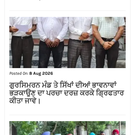
पर करूंगा प्रयास — अमित तनेजा
Posted On:
8 Aug 2026
ਗੁਰਸਿਮਰਨ ਮੰਡ ਤੇ ਸਿੱਖਾਂ ਦੀਆਂ ਭਾਵਨਾਵਾਂ
ਭੜਕਾਉਣ ਦਾ ਪਰਚਾ ਦਰਜ਼ ਕਰਕੇ ਗ੍ਰਿਫਤਾਰ
ਕੀਤਾ ਜਾਵੇ।