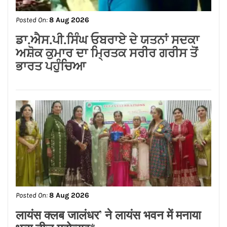
Posted On:
8 Aug 2026
ਡਾ.ਐਸ.ਪੀ.ਸਿੰਘ ਓਬਰਾਏ ਦੇ ਯਤਨਾਂ ਸਦਕਾ
ਅਸ਼ੋਕ ਕੁਮਾਰ ਦਾ ਮ੍ਰਿਤਕ ਸਰੀਰ ਗਰੀਸ ਤੋਂ
ਭਾਰਤ ਪਹੁੰਚਿਆ
Posted On:
8 Aug 2026