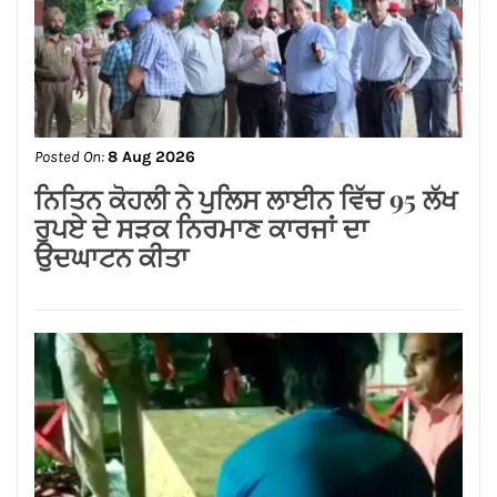
Posted On:
8 Aug 2026
ਨਿਤਿਨ ਕੋਹਲੀ ਨੇ ਪੁਲਿਸ ਲਾਈਨ ਵਿੱਚ 95 ਲੱਖ
ਰੁਪਏ ਦੇ ਸੜਕ ਨਿਰਮਾਣ ਕਾਰਜਾਂ ਦਾ
ਉਦਘਾਟਨ ਕੀਤਾ