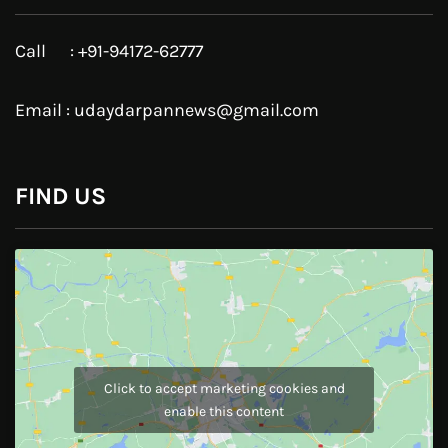
Google Plus
Linkedin
Pinterest
Instagram
JOIN US
Like Us On