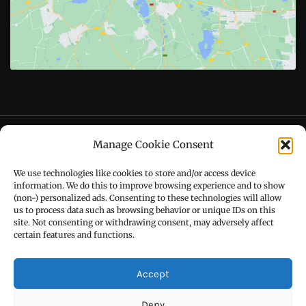
Follow Us On
CONTACT US
Manage Cookie Consent
Call : +91-94172-62777
We use technologies like cookies to store and/or access device
Email : udaydarpannews@gmail.com
information. We do this to improve browsing experience and to show
(non-) personalized ads. Consenting to these technologies will allow
us to process data such as browsing behavior or unique IDs on this
site. Not consenting or withdrawing consent, may adversely affect
certain features and functions.
FIND US
Accept
Deny