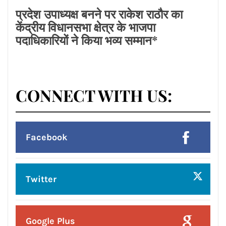
ਭਾਰਤ ਪਹੁੰਚਿਆ
Posted On:
8 Aug 2026
लायंस क्लब जालंधर’ ने लायंस भवन में मनाया
भव्य तीज महोत्सव*