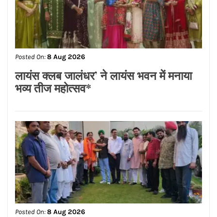
Posted On:
8 Aug 2026
ਨਿਤਿਨ ਕੋਹਲੀ ਨੇ ਪੁਲਿਸ ਲਾਈਨ ਵਿੱਚ 95 ਲੱਖ
ਰੁਪਏ ਦੇ ਸੜਕ ਨਿਰਮਾਣ ਕਾਰਜਾਂ ਦਾ
ਉਦਘਾਟਨ ਕੀਤਾ
Posted On:
8 Aug 2026
ਡਾ.ਐਸ.ਪੀ.ਸਿੰਘ ਓਬਰਾਏ ਦੇ ਯਤਨਾਂ ਸਦਕਾ
ਅਸ਼ੋਕ ਕੁਮਾਰ ਦਾ ਮ੍ਰਿਤਕ ਸਰੀਰ ਗਰੀਸ ਤੋਂ