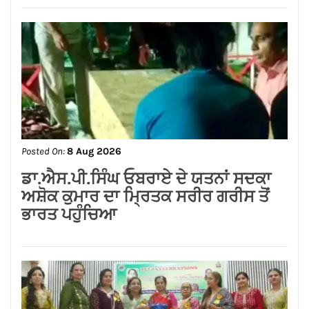
Posted On:
8 Aug 2026
ਗੁਰਸਿਮਰਨ ਮੰਡ ਤੇ ਸਿੱਖਾਂ ਦੀਆਂ ਭਾਵਨਾਵਾਂ
ਭੜਕਾਉਣ ਦਾ ਪਰਚਾ ਦਰਜ਼ ਕਰਕੇ ਗ੍ਰਿਫਤਾਰ
ਕੀਤਾ ਜਾਵੇ।