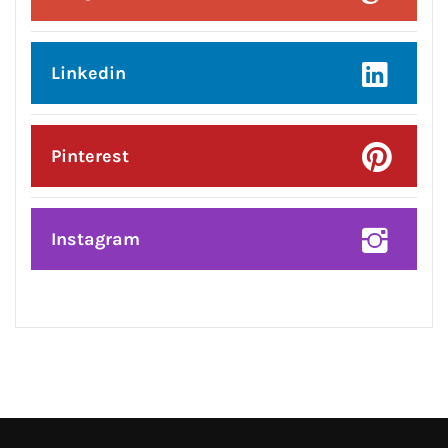
Posted On:
8 Aug 2026
प्रदेश उपाध्यक्ष बनने पर राकेश राठौर का
केंद्रीय विधानसभा क्षेत्र के भाजपा
पदाधिकारियों ने किया भव्य सम्मान*
CONNECT WITH US:
Facebook