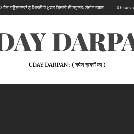
 ਨੂੰ ਮਿਲਦੀ ਹੈ ਮੁਫ਼ਤ ਬਿਜਲੀ ਦੀ ਸਹੂਲਤ: ਸੰਜੀਵ ਭਗਤ
एंटी क्रा
6 hours ago
DAY DARP
UDAY DARPAN : ( दर्पण ख़बरों का )