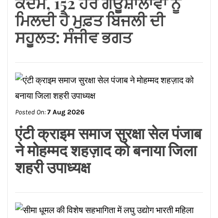
ਕਦਮ, 152 ਹੋਰ ਗਊਸ਼ਾਲਾਵਾਂ ਨੂੰ
ਮਿਲਦੀ ਹੈ ਮੁਫ਼ਤ ਬਿਜਲੀ ਦੀ
ਸਹੂਲਤ: ਸੰਜੀਵ ਭਗਤ
Posted On:
7 Aug 2026
एंटी क्राइम समाज सुरक्षा सेल पंजाब
ने मोहम्मद शहज़ाद को बनाया जिला
शहरी उपाध्यक्ष