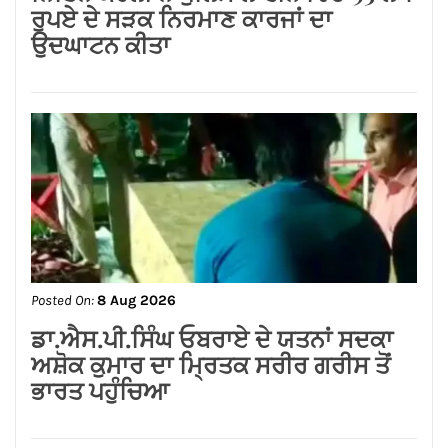
Posted On:
8 Aug 2026
ਨਿਤਿਨ ਕੋਹਲੀ ਨੇ ਪੁਲਿਸ ਲਾਈਨ ਵਿੱਚ 95 ਲੱਖ
ਰੁਪਏ ਦੇ ਸੜਕ ਨਿਰਮਾਣ ਕਾਰਜਾਂ ਦਾ
ਉਦਘਾਟਨ ਕੀਤਾ