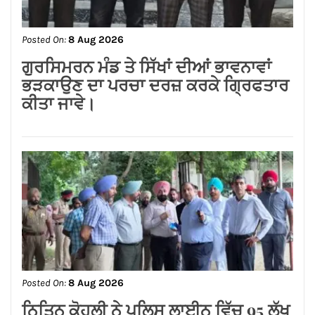
समस्याओं का समाधान करवाने के लिए हर स्तर
पर करूंगा प्रयास — अमित तनेजा
Posted On:
8 Aug 2026
ਗੁਰਸਿਮਰਨ ਮੰਡ ਤੇ ਸਿੱਖਾਂ ਦੀਆਂ ਭਾਵਨਾਵਾਂ
ਭੜਕਾਉਣ ਦਾ ਪਰਚਾ ਦਰਜ਼ ਕਰਕੇ ਗ੍ਰਿਫਤਾਰ
ਕੀਤਾ ਜਾਵੇ।