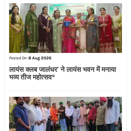
Posted On:
8 Aug 2026
ਡਾ.ਐਸ.ਪੀ.ਸਿੰਘ ਓਬਰਾਏ ਦੇ ਯਤਨਾਂ ਸਦਕਾ
ਅਸ਼ੋਕ ਕੁਮਾਰ ਦਾ ਮ੍ਰਿਤਕ ਸਰੀਰ ਗਰੀਸ ਤੋਂ
ਭਾਰਤ ਪਹੁੰਚਿਆ