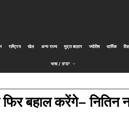
न
राष्ट्रिय
खेल
अन्य राज्य
मुद्रा बाज़ार
ज्योतिष
धार्मिक
वि
भाषा / ਭਾਸ਼ਾ
 फिर बहाल करेंगे– नितिन 