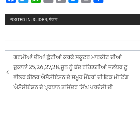
Link
POSTED IN:
SLIDER
,
पंजाब
Post
ਗਰਮੀਆਂ ਦੀਆਂ ਛੁੱਟੀਆਂ ਕਰਕੇ ਸਕੂਟਰ ਮਾਰਕੀਟ ਦੀਆਂ
navigation
ਦੁਕਾਨਾਂ 25,26,27,28,ਜੂਨ ਨੂੰ ਬੰਦ ਰਹਿਣਗੀਆਂ ਜਲੰਧਰ ਟੂ
ਵੀਲਰ ਡੀਲਰ ਐਸੋਸੀਏਸ਼ਨ ਦੇ ਸਮੂਹ ਮੈਂਬਰਾਂ ਦੀ ਇਕ ਮੀਟਿੰਗ
ਐਸੋਸੀਏਸ਼ਨ ਦੇ ਪ੍ਰਧਾਨ ਤਜਿੰਦਰ ਸਿੰਘ ਪਰਦੇਸੀ ਦੀ