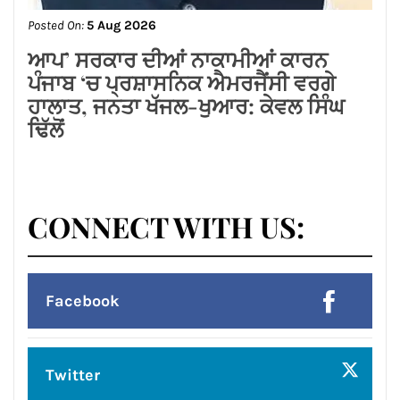
दूध है शिशु का पहला और सर्वोत्तम आहार
Posted On:
5 Aug 2026
‘ਆਪ’ ਸਰਕਾਰ ਦੀਆਂ ਨਾਕਾਮੀਆਂ ਕਾਰਨ
ਪੰਜਾਬ ‘ਚ ਪ੍ਰਸ਼ਾਸਨਿਕ ਐਮਰਜੈਂਸੀ ਵਰਗੇ
ਹਾਲਾਤ, ਜਨਤਾ ਖੱਜਲ-ਖੁਆਰ: ਕੇਵਲ ਸਿੰਘ
ਢਿੱਲੋਂ