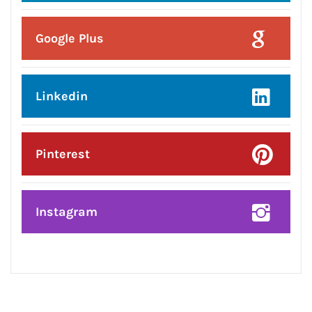
Posted On:
5 Aug 2026
ਆਪ’ ਸਰਕਾਰ ਦੀਆਂ ਨਾਕਾਮੀਆਂ ਕਾਰਨ
ਪੰਜਾਬ ‘ਚ ਪ੍ਰਸ਼ਾਸਨਿਕ ਐਮਰਜੈਂਸੀ ਵਰਗੇ
ਹਾਲਾਤ, ਜਨਤਾ ਖੱਜਲ-ਖੁਆਰ: ਕੇਵਲ ਸਿੰਘ
ਢਿੱਲੋਂ
CONNECT WITH US: