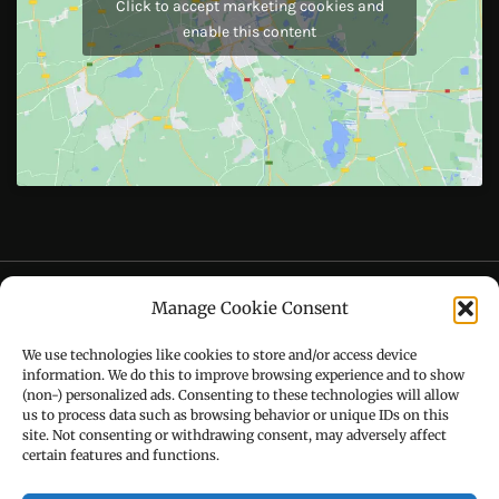
Like Us On
Follow Us On
CONTACT US
Manage Cookie Consent
Call : +91-94172-62777
We use technologies like cookies to store and/or access device
Email : udaydarpannews@gmail.com
information. We do this to improve browsing experience and to show
(non-) personalized ads. Consenting to these technologies will allow
us to process data such as browsing behavior or unique IDs on this
site. Not consenting or withdrawing consent, may adversely affect
certain features and functions.
FIND US