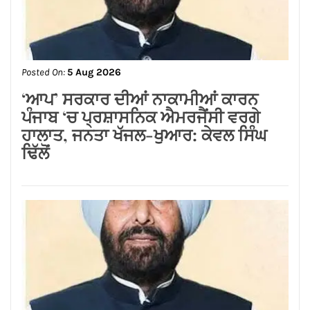
Posted On:
5 Aug 2026
ਫੂਡ ਸੇਫਟੀ ਵਿੰਗ ਵੱਲੋਂ ਛਾਪੇਮਾਰੀ, ਪਨੀਰ,
ਕ੍ਰੀਮ, ਘਿਓ, ਦਹੀ ਤੇ ਦੁੱਧ ਦੇ 9 ਸੈਂਪਲ ਭਰੇ
Posted On:
5 Aug 2026
विश्व स्तनपान सप्ताह (1 से 7 अगस्त): माँ का