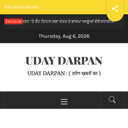
Skip
BREAKING NEWS
to
ਪ੍ਰਧਾਨ ਬਣਨ ‘ਤੇ ਕੈਂਟ ਵਿਧਾਨ ਸਭਾ ਖੇਤਰ ਦੇ ਭਾਜਪਾ ਆਗੂਆਂ ਵੱਲੋਂ ਵਧਾਈਆਂ
Exclusive
content
10 hour
Thursday, Aug 6, 2026
UDAY DARPAN
UDAY DARPAN : ( दर्पण ख़बरों का )
Primary
Menu