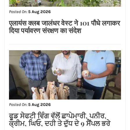
Posted On:
5 Aug 2026
ਰਾਕੇਸ਼ ਰਾਠੌਰ ਦੇ ਪ੍ਰਦੇਸ਼ ਉਪ ਪ੍ਰਧਾਨ ਬਣਨ
‘ਤੇ ਕੈਂਟ ਵਿਧਾਨ ਸਭਾ ਖੇਤਰ ਦੇ ਭਾਜਪਾ ਆਗੂਆਂ
ਵੱਲੋਂ ਵਧਾਈਆਂ