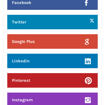
Posted On:
6 Aug 2026
लम्बा पिंड चौक से जंडू सिंघा रोड के बदहाल
हालातों को लेकर भाजपा का रोष प्रदर्शन
Posted On:
6 Aug 2026
ਸਪੀਕਰ ਇਹ ਯਕੀਨੀ ਬਣਾਉਣ ਕਿ ਇਕਪੱਖੀ
ਰਾਜਨੀਤੀ ਤੱਥਾਂ ਅਤੇ ਨਿਰਪੱਖਤਾ ‘ਤੇ ਹਾਵੀ ਨਾ
ਹੋਵੇ: ਅਸ਼ਵਨੀ ਸ਼ਰਮਾ*