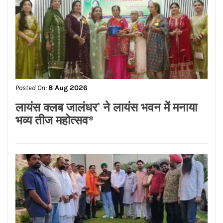
Posted On:
8 Aug 2026
ਨਿਤਿਨ ਕੋਹਲੀ ਨੇ ਪੁਲਿਸ ਲਾਈਨ ਵਿੱਚ 95 ਲੱਖ
ਰੁਪਏ ਦੇ ਸੜਕ ਨਿਰਮਾਣ ਕਾਰਜਾਂ ਦਾ
ਉਦਘਾਟਨ ਕੀਤਾ
Posted On:
8 Aug 2026