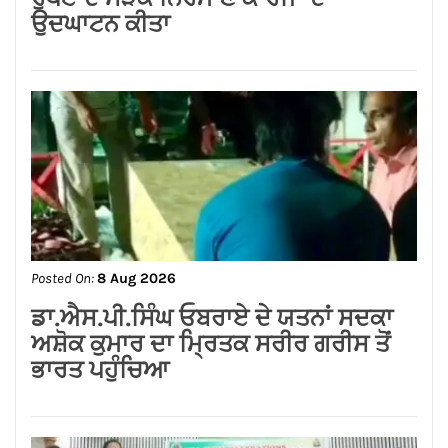
Posted On:
8 Aug 2026
ਗੁਰਸਿਮਰਨ ਮੰਡ ਤੇ ਸਿੱਖਾਂ ਦੀਆਂ ਭਾਵਨਾਵਾਂ
ਭੜਕਾਉਣ ਦਾ ਪਰਚਾ ਦਰਜ਼ ਕਰਕੇ ਗ੍ਰਿਫਤਾਰ
ਕੀਤਾ ਜਾਵੇ।