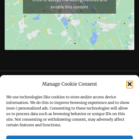
Like Us On
Follow Us On
CONTACT US
Manage Cookie Consent
Call : +91-94172-62777
We use technologies like cookies to store and/or access device
Email : udaydarpannews@gmail.com
information. We do this to improve browsing experience and to show
(non-) personalized ads. Consenting to these technologies will allow
us to process data such as browsing behavior or unique IDs on this
site. Not consenting or withdrawing consent, may adversely affect
certain features and functions.
FIND US