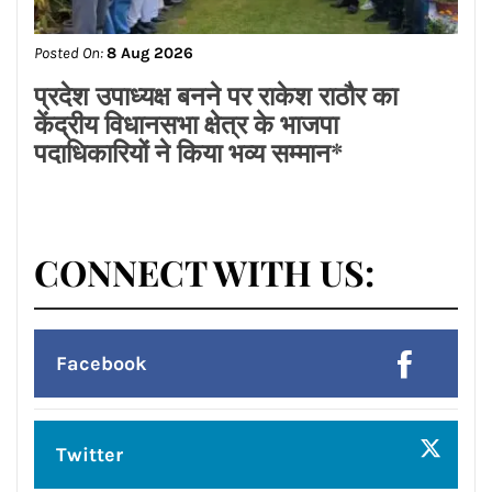
ਡਾ.ਐਸ.ਪੀ.ਸਿੰਘ ਓਬਰਾਏ ਦੇ ਯਤਨਾਂ ਸਦਕਾ
ਅਸ਼ੋਕ ਕੁਮਾਰ ਦਾ ਮ੍ਰਿਤਕ ਸਰੀਰ ਗਰੀਸ ਤੋਂ
ਭਾਰਤ ਪਹੁੰਚਿਆ
Posted On:
8 Aug 2026
लायंस क्लब जालंधर’ ने लायंस भवन में मनाया
भव्य तीज महोत्सव*