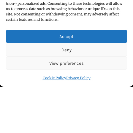
(non-) personalized ads. Consenting to these technologies will allow
enable this content
us to process data such as browsing behavior or unique IDs on this
site. Not consenting or withdrawing consent, may adversely affect
certain features and functions.
Accept
Deny
View preferences
Copyright © All right reserved Powered by TechyBuddies
Cookie Policy
Privacy Policy
Theme: Royal News by
ThemeinWP
हिन्दी / ਹਿੰਦੀ
पंजाबी / ਪੰਜਾਬੀ
Privacy Policy
हमारे बारे